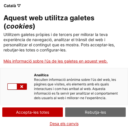
Menú
Cerc
. Obre en una nova finestra.
Català ▽
Aquest web utilitza galetes
ACCIÓ - Agència per al creixement de les empreses
ACCIÓ - Agència per al creixement de les empreses
Cercador
(
cookies
)
Inici
Com convertir-se en el millor aliat de la
Utilitzem galetes pròpies i de tercers per millorar la teva
indústria francesa
experiència de navegació, analitzar el trànsit del web i
Ajuts i serveis
personalitzar el contingut que es mostra. Pots acceptar-les,
rebutjar-les totes o configurar-les.
Països
Articles i altres publicacions
Més informació sobre l'ús de les galetes en aquest web.
Serveis d'internacionalització
Serveis d'innovació
Sectors
Analítica
Convocatòries d'ajuts obertes
Últimes notícies
Recullen informació anònima sobre l'ús del web, les
Activitats
pàgines que visites, els elements amb els quals
interactues i com has arribat al web. Aquesta
Properes activitats
informació es fa servir per analitzar el comportament
ACCIÓ
dels usuaris al web i millorar-ne l'experiència.
. Obre en una nova finestra.
Contacte
Accepta-les totes
Rebutja-les
ca
Desa els canvis