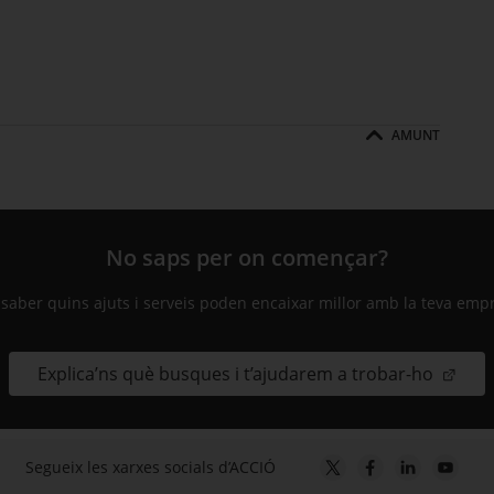
AMUNT
No saps per on començar?
 saber quins ajuts i serveis poden encaixar millor amb la teva emp
Explica’ns què busques i t’ajudarem a trobar-ho
Segueix les xarxes socials d’ACCIÓ