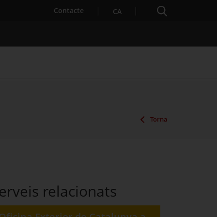
Cercador
. Obre en una nova finestra.
Contacte
CA
es notícies
Properes activitats
Torna
erveis relacionats
Oficina Exterior de Catalunya a