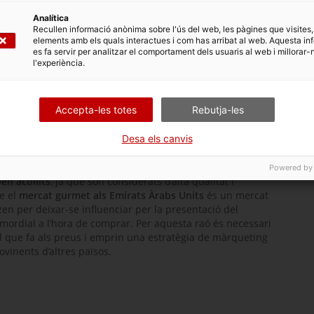
Analítica
Recullen informació anònima sobre l'ús del web, les pàgines que visites,
elements amb els quals interactues i com has arribat al web. Aquesta in
es fa servir per analitzar el comportament dels usuaris al web i millorar-
l'experiència.
d’alt poder adquisitiu
. La població local i els expatriats
 els libanesos, són els que gaudeixen d’un nivell adquisitiu
cial pels productes gurmet.
Accepta-les totes
Rebutja-les
. Aquest fet no ha ajudat gaire a la seva difusió entre els
r la demanda creixent de la població
, fruit de la major
Desa els canvis
ciutats, l’occidentalització dels gustos i la conscienciació
Powered by
en acollits
, ja que són considerats d’alta qualitat i
ue el
mercat gurmet als Emirats Àrabs Units
és un mercat
zen per deixar-se influenciar per la presentació del
rimordial a l’hora de comprar. Per aquesta raó és necessari
l que fa als preus i emprin una estratègia de màrqueting
ovinents d’altres països.