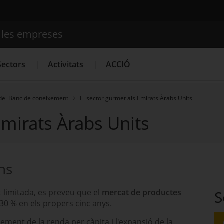
e les empreses
Cercador
Sectors
Activitats
ACCIÓ
del Banc de coneixement
El sector gurmet als Emirats Àrabs Units
Emirats Àrabs Units
Serveis d'innovació
Convocatòries d'ajuts obertes
Últim
ons
t limitada, es preveu que el
mercat de productes
S
30 % en els propers cinc anys.
crement de la renda per càpita i l'expansió de la