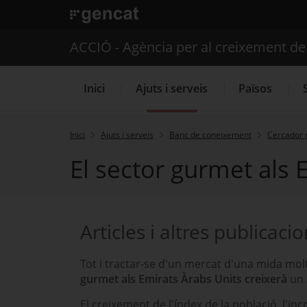
. Obre en una nova finestra.
ACCIÓ - Agència per al creixement d
Inici
Ajuts i serveis
Països
Inici
Ajuts i serveis
Banc de coneixement
Cercador 
El sector gurmet als 
Serveis d'internacionalització
Articles i altres publicaci
Tot i tractar-se d'un mercat d'una mida mol
gurmet als Emirats Àrabs Units creixerà
un 
El creixement de l'índex de la població, l'in