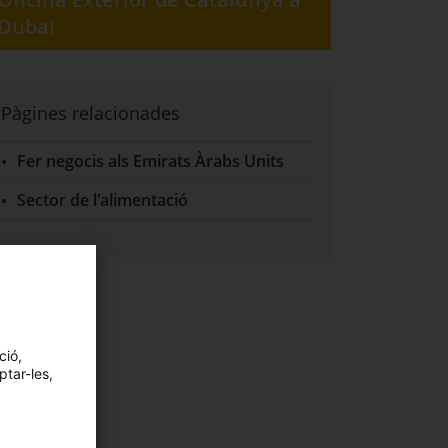
Dubai
Pàgines relacionades
Fer negocis als Emirats Àrabs Units
Sector de l'alimentació
ció,
ptar-les,