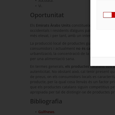
Xocolata.
Vi.
Oportunitat
Els
Emirats Àrabs Units
constitueixen un
mercat 
occidentals i residents d’alguns països àrabs com
més elevat, i per tant, amb un interès d’alt poten
La producció local de productes gurmet és escassa
consumidors i actualment
no és capaç de satisfe
urbanització, la concentració de la riquesa en les 
per una alimentació sana.
En termes generals,
els productes catalans són b
autenticitat. No obstant això, cal tenir present q
de preus, on els consumidors locals es caracterit
producte, per la qual cosa l’envàs és un factor p
que els productes catalans siguin competitius pe
apropiada per tal de distingir-se de productes pr
Bibliografia
Gulfnews
.