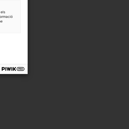
 els
formació
ne