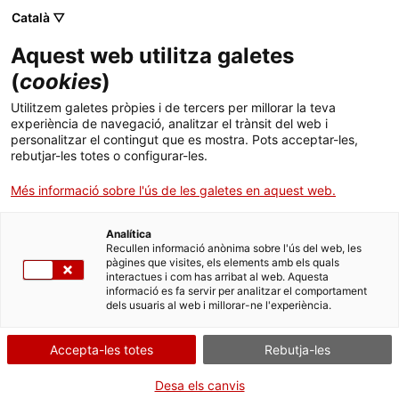
Menú
Cerc
. Obre en una nova finestra.
Català ▽
Aquest web utilitza galetes
ACCIÓ - Agència per al creixement de les empreses
ACCIÓ - Agència per al creixement de les empreses
Cercador
(
cookies
)
Inici
Els secrets d'un inversor
Utilitzem galetes pròpies i de tercers per millorar la teva
experiència de navegació, analitzar el trànsit del web i
Ajuts i serveis
personalitzar el contingut que es mostra. Pots acceptar-les,
Articles i altres publicacions
rebutjar-les totes o configurar-les.
Països
En aquesta videopíndola, Carles Florensa, membre
Més informació sobre l'ús de les galetes en aquest web.
Serveis d'internacionalització
Serveis d'innovació
de la
Xarxa d'inversors privats d'ESADE BAN
, ens
Sectors
explica en què consisteix el seu mètode d'actuació
Analítica
Convocatòries d'ajuts obertes
Últimes notícies
com a
business angel
i quines pràctiques segueix
Recullen informació anònima sobre l'ús del web, les
Activitats
pàgines que visites, els elements amb els quals
per minimitzar riscos.
interactues i com has arribat al web. Aquesta
Properes activitats
informació es fa servir per analitzar el comportament
ACCIÓ
11/04/2013
dels usuaris al web i millorar-ne l'experiència.
És important tenir definit un
mètode d’actuació com a inversor
. Obre en una nova finestra.
Contacte
i, sobretot, cenyir-s’hi en tot moment, perquè la pitjor pràctica és
Accepta-les totes
Rebutja-les
canviar de mètode en cada inversió. Es tracta d’evitar
entusiasmar-se més del compte en determinats projectes per
ca
Desa els canvis
evitar prendre decisions equivocades. En el fons es tracta