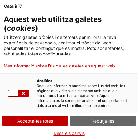
Menú
Cerc
. Obre en una nova finestra.
Català ▽
Aquest web utilitza galetes
ACCIÓ - Agència per al creixement de les empreses
ACCIÓ - Agència per al creixement de les empreses
Cercador
(
cookies
)
Inici
Les economies emergents d'Àsia, amb la
Utilitzem galetes pròpies i de tercers per millorar la teva
Xina al capdavant, es posicionen amb una
experiència de navegació, analitzar el trànsit del web i
Ajuts i serveis
personalitzar el contingut que es mostra. Pots acceptar-les,
bona dotació d'infraestructures de transport
rebutjar-les totes o configurar-les.
Països
Més informació sobre l'ús de les galetes en aquest web.
Articles i altres publicacions
Serveis d'internacionalització
Serveis d'innovació
Sectors
Analítica
El creixement de les economies emergents, i
Convocatòries d'ajuts obertes
Últimes notícies
Recullen informació anònima sobre l'ús del web, les
Activitats
especialment de les asiàtiques, amb la Xina al
pàgines que visites, els elements amb els quals
capdavant com a principal zona manufacturera
interactues i com has arribat al web. Aquesta
Properes activitats
informació es fa servir per analitzar el comportament
mundial, ha comportat un gran desenvolupament
ACCIÓ
dels usuaris al web i millorar-ne l'experiència.
de les seves infraestructures de transport. És
destacable el desenvolupament de la
. Obre en una nova finestra.
Contacte
Accepta-les totes
Rebutja-les
infraestructura marítima dels principals ports
asiàtics.
ca
Desa els canvis