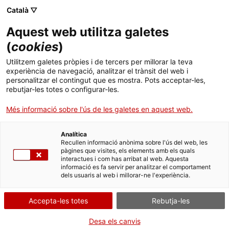
Menú
Cerc
. Obre en una nova finestra.
Català ▽
Aquest web utilitza galetes
ACCIÓ - Agència per al creixement de les empreses
ACCIÓ - Agència per al creixement de les empreses
Cercador
(
cookies
)
Inici
Com rebre fons Next Generation per a
Utilitzem galetes pròpies i de tercers per millorar la teva
projectes d’economia circular durant els
experiència de navegació, analitzar el trànsit del web i
Ajuts i serveis
personalitzar el contingut que es mostra. Pots acceptar-les,
propers mesos
rebutjar-les totes o configurar-les.
Països
Més informació sobre l'ús de les galetes en aquest web.
Articles i altres publicacions
Serveis d'internacionalització
Serveis d'innovació
Sectors
Analítica
Convocatòries d'ajuts obertes
Últimes notícies
Recullen informació anònima sobre l'ús del web, les
Activitats
pàgines que visites, els elements amb els quals
interactues i com has arribat al web. Aquesta
Properes activitats
informació es fa servir per analitzar el comportament
ACCIÓ
dels usuaris al web i millorar-ne l'experiència.
. Obre en una nova finestra.
Contacte
Accepta-les totes
Rebutja-les
ca
Desa els canvis