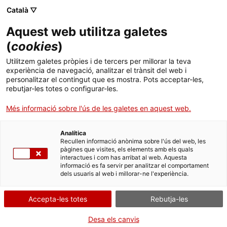
Menú
Cerc
. Obre en una nova finestra.
Català ▽
Aquest web utilitza galetes
ACCIÓ - Agència per al creixement de les empreses
ACCIÓ - Agència per al creixement de les empreses
Cercador
(
cookies
)
Inici
A la recerca de la precisió aèria
Utilitzem galetes pròpies i de tercers per millorar la teva
experiència de navegació, analitzar el trànsit del web i
Ajuts i serveis
personalitzar el contingut que es mostra. Pots acceptar-les,
Casos d'empresa
PildoLabs
rebutjar-les totes o configurar-les.
Països
Més informació sobre l'ús de les galetes en aquest web.
Serveis d'internacionalització
Serveis d'innovació
Sectors
Analítica
Convocatòries d'ajuts obertes
Últimes notícies
Recullen informació anònima sobre l'ús del web, les
Activitats
pàgines que visites, els elements amb els quals
interactues i com has arribat al web. Aquesta
Properes activitats
informació es fa servir per analitzar el comportament
ACCIÓ
dels usuaris al web i millorar-ne l'experiència.
. Obre en una nova finestra.
Contacte
Accepta-les totes
Rebutja-les
ca
Desa els canvis