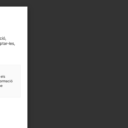
ció,
ptar-les,
 els
formació
ne