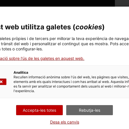
 medi i la societat
.
 web utilitza galetes (
cookies
)
aletes pròpies i de tercers per millorar la teva experiència de navega
l trànsit del web i personalitzar el contingut que es mostra. Pots acce
s totes o configurar-les.
ació sobre l'ús de les galetes en aquest web.
Analítica
Recullen informació anònima sobre l'ús del web, les pàgines que visites,
elements amb els quals interactues i com has arribat al web. Aquesta in
es fa servir per analitzar el comportament dels usuaris al web i millorar-
l'experiència.
Accepta-les totes
Rebutja-les
 món
.
Desa els canvis