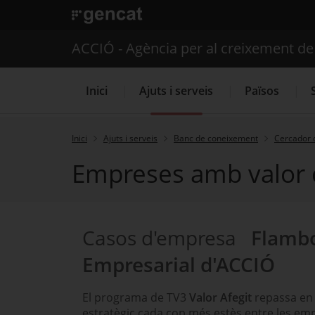
. Obre en una nova finestra.
ACCIÓ - Agència per al creixement d
Inici
Ajuts i serveis
Països
Inici
Ajuts i serveis
Banc de coneixement
Cercador 
Empreses amb valor 
Serveis d'internacionalització
Casos d'empresa
Flambo
Empresarial d'ACCIÓ
El programa de TV3
Valor Afegit
repassa en
estratègic cada cop més estès entre les em