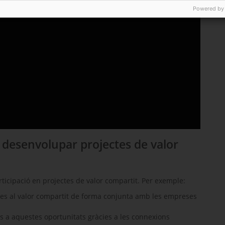
Powered by
er desenvolupar projectes de valor
articipació en projectes de valor compartit. Per exemple:
es al valor compartit de forma conjunta amb les empreses
es a aquestes oportunitats gràcies a les connexions