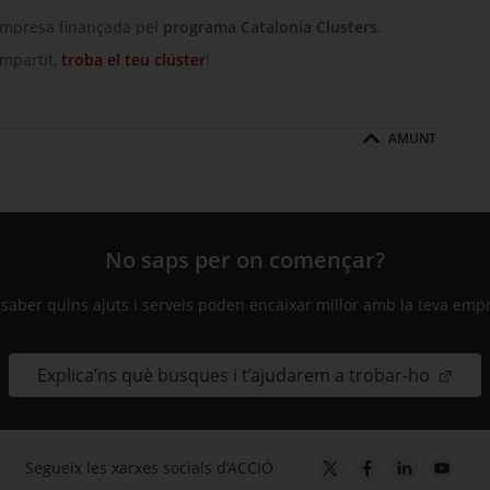
empresa finançada pel
programa
Catalonia Clusters
.
ompartit,
troba el teu clúster
!
AMUNT
No saps per on començar?
 saber quins ajuts i serveis poden encaixar millor amb la teva emp
Explica’ns què busques i t’ajudarem a trobar-ho
Segueix les xarxes socials d’ACCIÓ