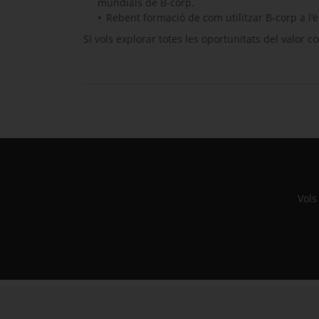
mundials de
B-corp
.
Rebent formació de com utilitzar
B-corp
a l'
Si vols explorar totes les oportunitats del valor c
Vols