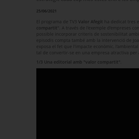
25/06/2021
El programa de TV3
Valor Afegit
ha dedicat tres e
compartit
". A través de l'exemple d'empreses c
possible incorporar criteris de sostenibilitat am
episodis compta també amb la intervenció de Joan
exposa el fet que l'impacte econòmic, l'ambiental 
tal de convertir-se en una empresa atractiva per a
1/3 Una editorial amb "valor compartit"
.