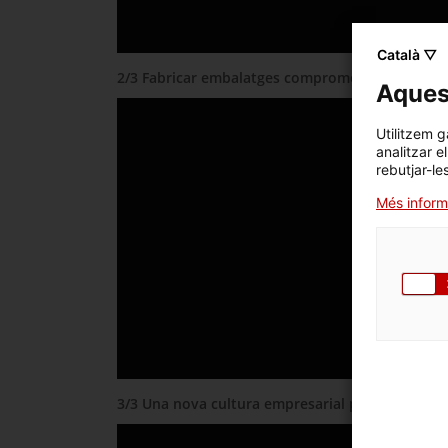
Català ▽
2/3 Fabricar embalatges comprometent-se amb el
Aquest
Utilitzem g
analitzar e
rebutjar-le
Més inform
3/3 Una nova cultura empresarial per a un nou