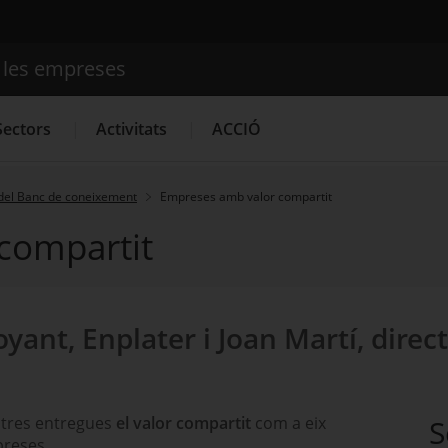
e les empreses
Cercador
Sectors
Activitats
ACCIÓ
del Banc de coneixement
Empreses amb valor compartit
compartit
Serveis d'innovació
Convocatòries d'ajuts obertes
Últim
yant, Enplater i Joan Martí, direct
 tres entregues
el valor compartit
com a eix
S
preses.