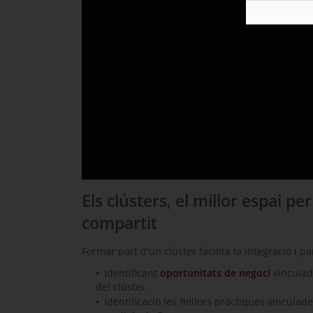
Els clústers, el millor espai p
compartit
Formar part d'un clúster facilita la integració i p
Identificant
oportunitats de negoci
vinculad
del clúster.
Identificació les millors pràctiques vinculad