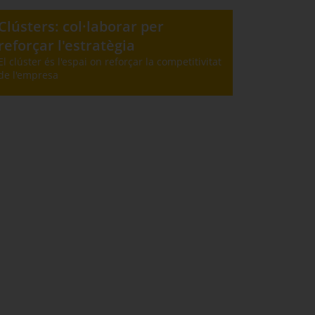
Clústers: col·laborar per
reforçar l'estratègia
El clúster és l'espai on reforçar la competitivitat
de l'empresa