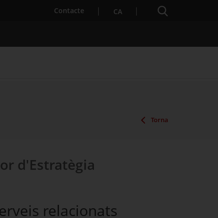
Cercador
. Obre en una nova finestra.
Contacte
CA
es notícies
Properes activitats
Torna
or d'Estratègia
erveis relacionats