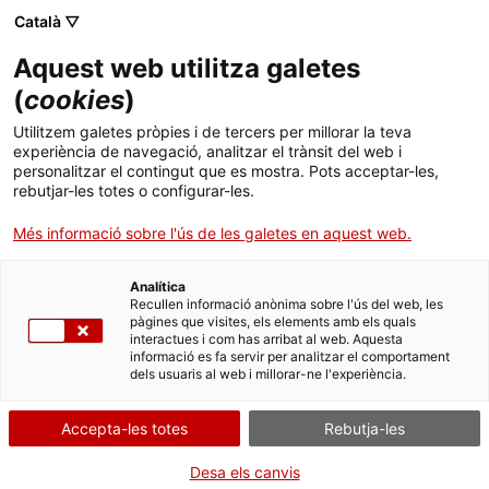
Menú
Cerc
. Obre en una nova finestra.
Català ▽
Aquest web utilitza galetes
ACCIÓ - Agència per al creixement de les empreses
ACCIÓ - Agència per al creixement de les empreses
Cercador
(
cookies
)
Inici
Dissenyar experiències mòbils de llegenda
Utilitzem galetes pròpies i de tercers per millorar la teva
experiència de navegació, analitzar el trànsit del web i
Ajuts i serveis
personalitzar el contingut que es mostra. Pots acceptar-les,
Casos d'empresa
Digital Legends
rebutjar-les totes o configurar-les.
Països
Més informació sobre l'ús de les galetes en aquest web.
Serveis d'internacionalització
Serveis d'innovació
Sectors
Analítica
Convocatòries d'ajuts obertes
Últimes notícies
Recullen informació anònima sobre l'ús del web, les
Activitats
pàgines que visites, els elements amb els quals
interactues i com has arribat al web. Aquesta
Properes activitats
informació es fa servir per analitzar el comportament
ACCIÓ
dels usuaris al web i millorar-ne l'experiència.
. Obre en una nova finestra.
Contacte
Accepta-les totes
Rebutja-les
ca
Desa els canvis