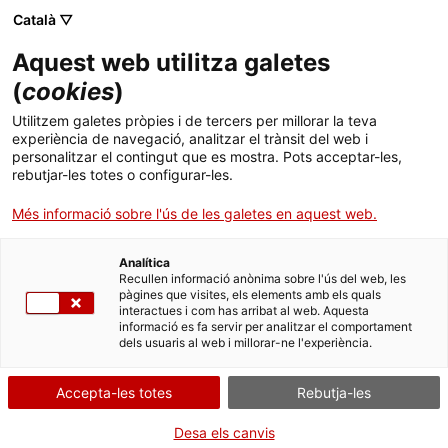
Menú
Cerc
. Obre en una nova finestra.
Català ▽
Aquest web utilitza galetes
ACCIÓ - Agència per al creixement de les empreses
ACCIÓ - Agència per al creixement de les empreses
Cercador
(
cookies
)
Inici
Dominar les màquines amb un sol gest
Utilitzem galetes pròpies i de tercers per millorar la teva
experiència de navegació, analitzar el trànsit del web i
Ajuts i serveis
personalitzar el contingut que es mostra. Pots acceptar-les,
Casos d'empresa
Fezoo
rebutjar-les totes o configurar-les.
Països
Més informació sobre l'ús de les galetes en aquest web.
Serveis d'internacionalització
Serveis d'innovació
Sectors
Analítica
Convocatòries d'ajuts obertes
Últimes notícies
Recullen informació anònima sobre l'ús del web, les
Activitats
pàgines que visites, els elements amb els quals
interactues i com has arribat al web. Aquesta
Properes activitats
informació es fa servir per analitzar el comportament
ACCIÓ
dels usuaris al web i millorar-ne l'experiència.
. Obre en una nova finestra.
Contacte
Accepta-les totes
Rebutja-les
ca
Desa els canvis