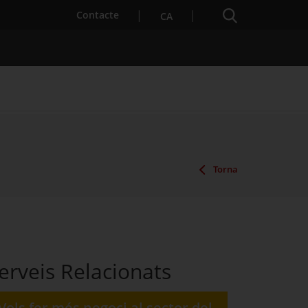
Cercador
. Obre en una nova finestra.
Contacte
CA
es notícies
Properes activitats
Torna
erveis Relacionats
Vols fer més negoci al sector del