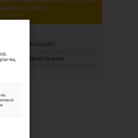
tèxtil i la moda?
Aquest enllaç porta a un altre lloc web: Vols fer més negoci al sector del tèxtil i l
Contacta'ns
Pàgines relacionades
ció,
Sector del tèxtil i la moda
ptar-les,
 els
formació
ne