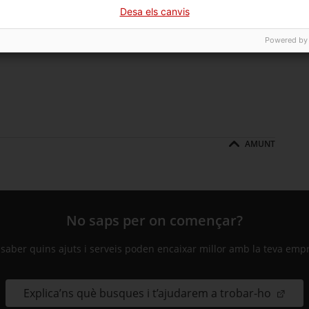
Desa els canvis
AMUNT
Powered by
AMUNT
No saps per on començar?
 saber quins ajuts i serveis poden encaixar millor amb la teva emp
Explica’ns què busques i t’ajudarem a trobar-ho