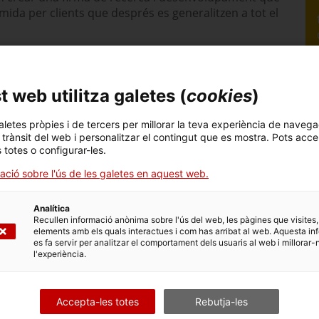
 mida per clients que després es generalitzen a tot el
 web utilitza galetes (
cookies
)
Vallès, al teixit de
ècnics
i obté llicència
aletes pròpies i de tercers per millorar la teva experiència de navega
u Pont. Els 80
l trànsit del web i personalitzar el contingut que es mostra. Pots acce
ols en
teixit tècnic
.
s totes o configurar-les.
ió de productes
, van
ació sobre l'ús de les galetes en aquest web.
protecció de
Kevlar, que no es fon
treballar en branques
Analítica
bombers, cossos de
Recullen informació anònima sobre l'ús del web, les pàgines que visites,
Tejidos Estambril
elements amb els quals interactues i com has arribat al web. Aquesta in
es fa servir per analitzar el comportament dels usuaris al web i millorar-
 paral·lel a la
l'experiència.
els sectors als quals abasteix.
Tejidos Estambril
ha creat
(
TAG Innovación
) ubicada al Parc Tecnològic del Vallès, que
Accepta-les totes
Rebutja-les