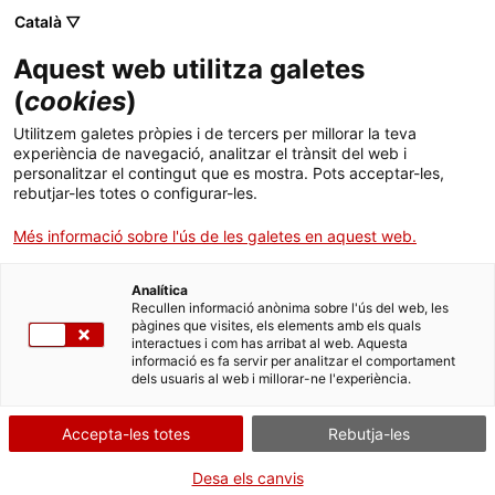
Menú
Cerc
. Obre en una nova finestra.
Català ▽
Aquest web utilitza galetes
ACCIÓ - Agència per al creixement de les empreses
ACCIÓ - Agència per al creixement de les empreses
Cercador
(
cookies
)
Inici
La samarreta intel·ligent que mesura els
Utilitzem galetes pròpies i de tercers per millorar la teva
nivells d'estrès
experiència de navegació, analitzar el trànsit del web i
Ajuts i serveis
personalitzar el contingut que es mostra. Pots acceptar-les,
rebutjar-les totes o configurar-les.
Països
Casos d'empresa
StayActive
Més informació sobre l'ús de les galetes en aquest web.
Serveis d'internacionalització
Serveis d'innovació
L'estrès està considerat un dels principals
Sectors
problemes de salut de la Unió Europea, on afecta
Analítica
Convocatòries d'ajuts obertes
Últimes notícies
Recullen informació anònima sobre l'ús del web, les
al 30 % dels treballadors. Ara, una
samarreta
Activitats
pàgines que visites, els elements amb els quals
intel·ligent
desenvolupada amb la participació
interactues i com has arribat al web. Aquesta
Properes activitats
d'
Eurecat
permetrà mesurar fins a quin nivell
informació es fa servir per analitzar el comportament
ACCIÓ
dels usuaris al web i millorar-ne l'experiència.
l'estrès ens afecta en el nostre dia a dia a la feina.
. Obre en una nova finestra.
Contacte
TÈXTIL I MODA
Accepta-les totes
Rebutja-les
21/02/2017
ca
Desa els canvis