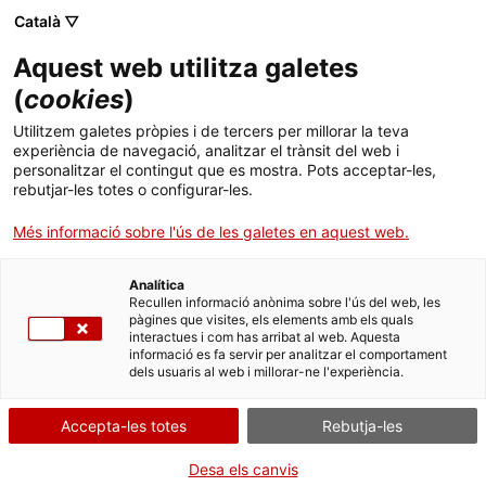
Menú
Cerc
. Obre en una nova finestra.
Català ▽
Aquest web utilitza galetes
ACCIÓ - Agència per al creixement de les empreses
ACCIÓ - Agència per al creixement de les empreses
Cercador
(
cookies
)
Inici
La venda directa de tèxtil permet oferir preus
Utilitzem galetes pròpies i de tercers per millorar la teva
més baixos
experiència de navegació, analitzar el trànsit del web i
Ajuts i serveis
personalitzar el contingut que es mostra. Pots acceptar-les,
rebutjar-les totes o configurar-les.
Països
Casos d'empresa
Swimbox
Més informació sobre l'ús de les galetes en aquest web.
Serveis d'internacionalització
Serveis d'innovació
L'empresa tèxtil Difusió Bany d'Igualada ha decidit
Sectors
fer front a la competència de l'Est Europeu i Àsia
Analítica
Convocatòries d'ajuts obertes
Últimes notícies
Recullen informació anònima sobre l'ús del web, les
millorant la seva distribució mitjançant la
Activitats
pàgines que visites, els elements amb els quals
instal·lació de màquines de
vending
de banyadors
interactues i com has arribat al web. Aquesta
Properes activitats
a centres esportius.
informació es fa servir per analitzar el comportament
ACCIÓ
dels usuaris al web i millorar-ne l'experiència.
Optimitzen la producció de licra amb la idea de
. Obre en una nova finestra.
Contacte
posicionar-se en preu, que és el que cerca el seu
Accepta-les totes
Rebutja-les
públic objectiu.
ca
Desa els canvis