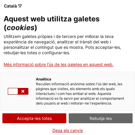
Menú
Cerc
. Obre en una nova finestra.
Català ▽
Aquest web utilitza galetes
ACCIÓ - Agència per al creixement de les empreses
ACCIÓ - Agència per al creixement de les empreses
Cercador
(
cookies
)
Inici
Mediktor, internacionalitzar-se en la salut
Utilitzem galetes pròpies i de tercers per millorar la teva
digital
experiència de navegació, analitzar el trànsit del web i
Ajuts i serveis
personalitzar el contingut que es mostra. Pots acceptar-les,
rebutjar-les totes o configurar-les.
Països
Casos d'empresa
Mediktor
Més informació sobre l'ús de les galetes en aquest web.
Serveis d'internacionalització
Serveis d'innovació
Sectors
Analítica
Convocatòries d'ajuts obertes
Últimes notícies
Recullen informació anònima sobre l'ús del web, les
Activitats
pàgines que visites, els elements amb els quals
interactues i com has arribat al web. Aquesta
Properes activitats
informació es fa servir per analitzar el comportament
ACCIÓ
dels usuaris al web i millorar-ne l'experiència.
. Obre en una nova finestra.
Contacte
Accepta-les totes
Rebutja-les
ca
Desa els canvis