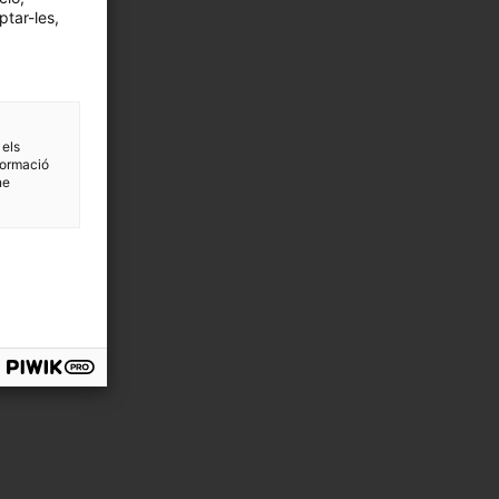
ptar-les,
 els
formació
ne