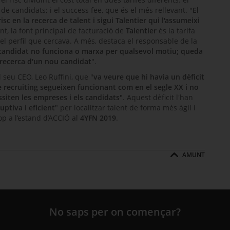
a de candidats; i el
success fee
, que és el més rellevant. "
El
c en la recerca de talent i sigui Talentier qui l'assumeixi
ant, la font principal de facturació de
Talentier
és la tarifa
el perfil que cercava. A més, destaca el responsable de la
l candidat no funciona o marxa per qualsevol motiu; queda
 recerca d'un nou candidat
".
el seu CEO,
Leo Ruffini
, que "
va veure que hi havia un dèficit
e
recruiting
segueixen funcionant com en el segle XX i no
siten les empreses i els candidats
". Aquest dèficit l'han
uptiva i eficient
" per localitzar talent de forma més àgil i
p a l’estand d’ACCIÓ al
4YFN
2019
.
AMUNT
No saps per on començar?