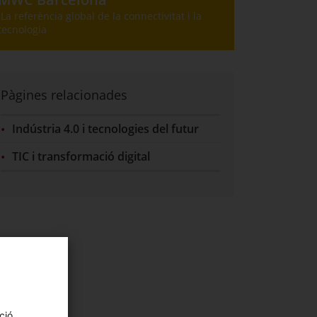
La referència global de la connectivitat i la
tecnologia
Pàgines relacionades
Indústria 4.0 i tecnologies del futur
TIC i transformació digital
ció,