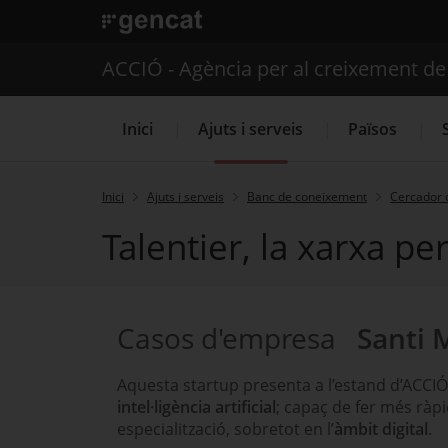
. Obre en una nova finestra.
ACCIÓ - Agència per al creixement d
Inici
Ajuts i serveis
Països
Inici
Ajuts i serveis
Banc de coneixement
Cercador 
Talentier, la xarxa per
Serveis d'internacionalització
Casos d'empresa
Santi 
Aquesta startup presenta a l’estand d’ACCI
intel·ligència artificial
; capaç de fer més ràpid
especialització, sobretot en l’
àmbit digital
.