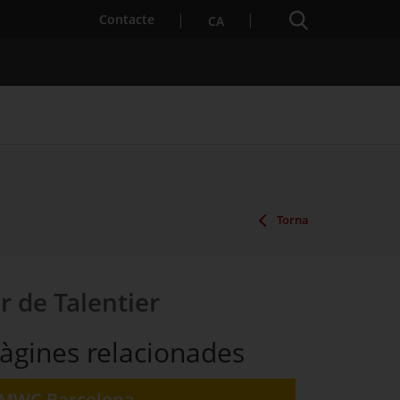
Cercador
. Obre en una nova finestra.
Contacte
CA
es notícies
Properes activitats
Torna
 de Talentier
àgines relacionades
MWC Barcelona