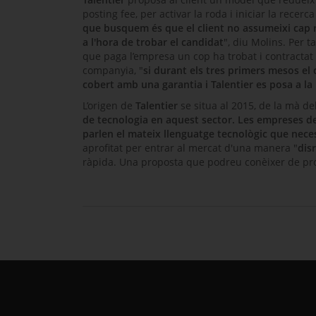
posting fee
, per activar la roda i iniciar la recerc
que busquem és que el client no assumeixi cap ris
a l'hora de trobar el candidat
", diu Molins. Per t
que paga l’empresa un cop ha trobat i contractat 
companyia, "
si durant els tres primers mesos e
cobert amb una garantia i Talentier es posa a la
L’origen de
Talentier
se situa al 2015, de la mà d
de tecnologia en aquest sector. Les empreses d
parlen el mateix llenguatge tecnològic que neces
aprofitat per entrar al mercat d'una manera "
disr
ràpida. Una proposta que podreu conèixer de pro