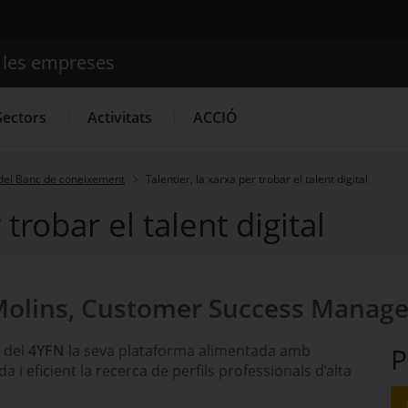
e les empreses
Cercador
Sectors
Activitats
ACCIÓ
del Banc de coneixement
Talentier, la xarxa per trobar el talent digital
 trobar el talent digital
Serveis d'innovació
Convocatòries d'ajuts obertes
Últim
Molins, Customer Success Manager
Ó del
4YFN
la seva plataforma alimentada amb
P
a i eficient la recerca de perfils professionals d’alta