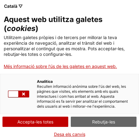
Menú
Cerc
. Obre en una nova finestra.
Català ▽
Aquest web utilitza galetes
ACCIÓ - Agència per al creixement de les empreses
ACCIÓ - Agència per al creixement de les empreses
Cercador
(
cookies
)
Inici
El cercle virtuós dels inversors
Utilitzem galetes pròpies i de tercers per millorar la teva
experiència de navegació, analitzar el trànsit del web i
Ajuts i serveis
personalitzar el contingut que es mostra. Pots acceptar-les,
Idees d'experts
Daniel Sánchez
rebutjar-les totes o configurar-les.
Països
Més informació sobre l'ús de les galetes en aquest web.
Serveis d'internacionalització
Serveis d'innovació
Sectors
Analítica
Convocatòries d'ajuts obertes
Últimes notícies
Recullen informació anònima sobre l'ús del web, les
Activitats
pàgines que visites, els elements amb els quals
interactues i com has arribat al web. Aquesta
Properes activitats
informació es fa servir per analitzar el comportament
ACCIÓ
dels usuaris al web i millorar-ne l'experiència.
. Obre en una nova finestra.
Contacte
Accepta-les totes
Rebutja-les
ca
Desa els canvis