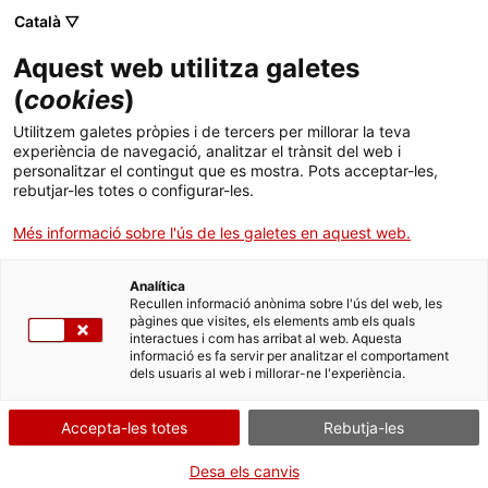
Menú
Cerc
. Obre en una nova finestra.
Català ▽
Aquest web utilitza galetes
ACCIÓ - Agència per al creixement de les empreses
ACCIÓ - Agència per al creixement de les empreses
Cercador
(
cookies
)
Inici
Bionure: fàrmacs neuroprotectors que
Utilitzem galetes pròpies i de tercers per millorar la teva
busquen inversor
experiència de navegació, analitzar el trànsit del web i
Ajuts i serveis
personalitzar el contingut que es mostra. Pots acceptar-les,
rebutjar-les totes o configurar-les.
Països
Casos d'empresa
Bionure
Més informació sobre l'ús de les galetes en aquest web.
Serveis d'internacionalització
Serveis d'innovació
Sectors
Analítica
Convocatòries d'ajuts obertes
Últimes notícies
Recullen informació anònima sobre l'ús del web, les
Activitats
pàgines que visites, els elements amb els quals
interactues i com has arribat al web. Aquesta
Properes activitats
informació es fa servir per analitzar el comportament
ACCIÓ
dels usuaris al web i millorar-ne l'experiència.
. Obre en una nova finestra.
Contacte
Accepta-les totes
Rebutja-les
ca
Desa els canvis