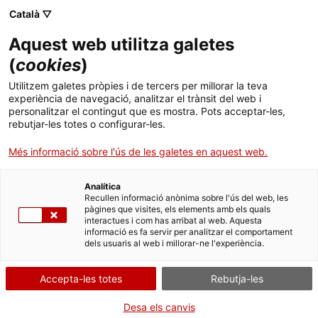
Menú
Cerc
. Obre en una nova finestra.
Català ▽
Aquest web utilitza galetes
ACCIÓ - Agència per al creixement de les empreses
ACCIÓ - Agència per al creixement de les empreses
Cercador
(
cookies
)
Inici
El líder davant la innovació
Utilitzem galetes pròpies i de tercers per millorar la teva
experiència de navegació, analitzar el trànsit del web i
Ajuts i serveis
personalitzar el contingut que es mostra. Pots acceptar-les,
Idees d'experts
Tommaso Canonici i
rebutjar-les totes o configurar-les.
Països
Antonio González-Barros
Més informació sobre l'ús de les galetes en aquest web.
Serveis d'internacionalització
Serveis d'innovació
Sectors
Analítica
Convocatòries d'ajuts obertes
Últimes notícies
Recullen informació anònima sobre l'ús del web, les
Activitats
pàgines que visites, els elements amb els quals
interactues i com has arribat al web. Aquesta
Properes activitats
informació es fa servir per analitzar el comportament
ACCIÓ
dels usuaris al web i millorar-ne l'experiència.
. Obre en una nova finestra.
Contacte
Accepta-les totes
Rebutja-les
ca
Desa els canvis