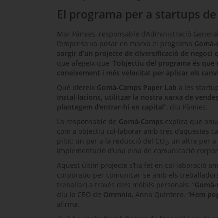
El programa per a startups 
Mar Pàmies, responsable d’Administració General
l’empresa va posar en marxa el programa
Gomà-
sorgir d’un projecte de diversificació de negoci
que afegeix que “
l’objectiu del programa és que e
coneixement i més velocitat per aplicar els canv
Què ofereix
Gomà-Camps
Paper Lab
a les
startu
instal·lacions, utilitzar la nostra xarxa de vende
plantegem d’entrar-hi en capital
”, diu Pàmies.
La responsable de
Gomà-Camps
explica que anu
com a objectiu col·laborar amb tres d’aquestes ca
pilot: un per a la reducció del CO
, un altre per a
2
implementació d’una eina de comunicació corpor
Aquest últim projecte s’ha fet en col·laboració a
corporatiu per comunicar-se amb els treballado
treballar) a través dels mòbils personals. “
Gomà-C
diu la CEO de
Ommnio
, Anna
Quintero
. “
Hem pogu
afirma.