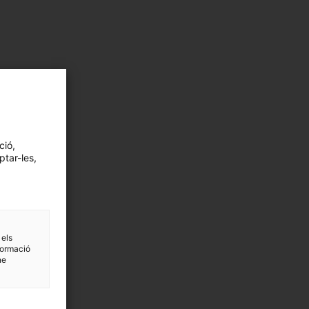
ció,
ptar-les,
 els
formació
ne