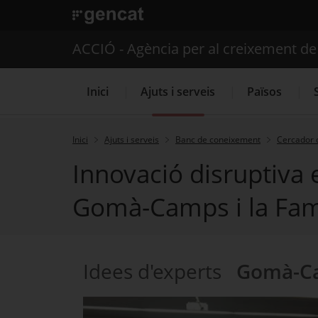
. Obre en una nova finestra.
ACCIÓ - Agència per al creixement d
Inici
Ajuts i serveis
Països
Inici
Ajuts i serveis
Banc de coneixement
Cercador 
Innovació disruptiva 
Serveis d'internacionalització
Gomà-Camps i la Famí
Idees d'experts
Gomà-Ca