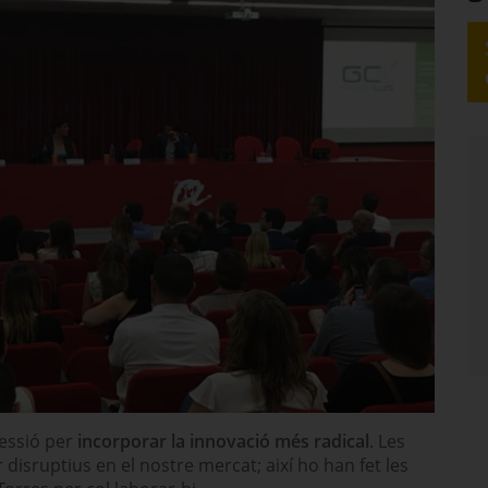
ressió per
incorporar la innovació més radical
. Les
disruptius en el nostre mercat; així ho han fet les