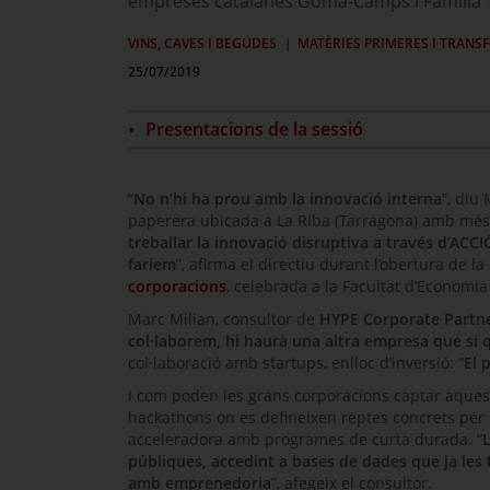
empreses catalanes Gomà-Camps i Família To
VINS, CAVES I BEGUDES
MATÈRIES PRIMERES I TRANS
25/07/2019
Presentacions de la sessió
“
No n’hi ha prou amb la innovació interna
”, di
paperera ubicada a La Riba (Tarragona) amb més d
treballar la innovació disruptiva a través d’ACCI
faríem
”, afirma el directiu durant l’obertura de la
corporacions
, celebrada a la Facultat d’Economi
Marc
Milian
, consultor de
HYPE Corporate Partn
col·laborem, hi haurà una altra empresa que sí 
col·laboració amb
startups
, enlloc d’inversió: “
El 
I com poden les grans corporacions captar aque
hackathons
on es defineixen reptes concrets per 
acceleradora amb programes de curta durada. “
públiques, accedint a bases de dades que ja les 
amb emprenedoria
”, afegeix el consultor.