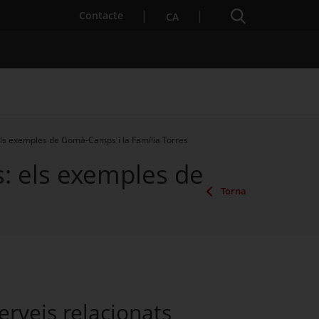
Cercador
. Obre en una nova finestra.
Contacte
CA
 els exemples de Gomà-Camps i la Família Torres
s: els exemples de
es notícies
Properes activitats
Torna
erveis relacionats