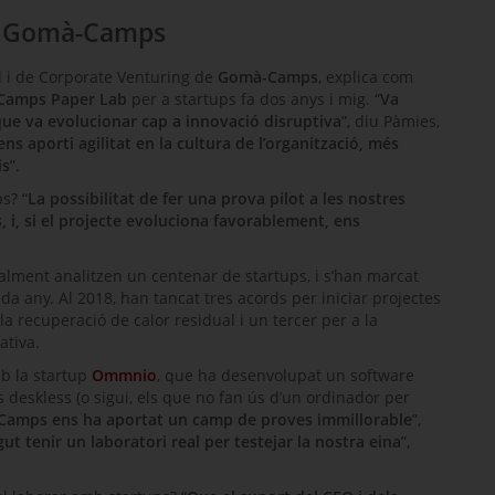
de Gomà-Camps
 i de
Corporate Venturing
de
Gomà-Camps
, explica com
Camps
Paper Lab
per a
startups
fa dos anys i mig. “
Va
 que va evolucionar cap a innovació disruptiva
”, diu Pàmies,
ns aporti agilitat en la cultura de l’organització, més
is
”.
ps
? “
La possibilitat de fer una prova pilot a les nostres
s, i, si el projecte evoluciona favorablement, ens
alment analitzen un centenar de
startups
, i s’han marcat
da any. Al 2018, han tancat tres acords per iniciar projectes
 la recuperació de calor residual i un tercer per a la
ativa.
mb la
startup
Ommnio
, que ha desenvolupat un
software
rs
deskless
(o sigui, els que no fan ús d’un ordinador per
amps ens ha aportat un camp de proves immillorable
”,
t tenir un laboratori real per testejar la nostra eina
”,