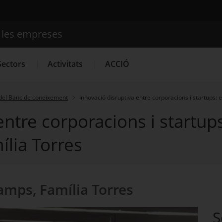
e les empreses
Cercador
Sectors
Activitats
ACCIÓ
del Banc de coneixement
Innovació disruptiva entre corporacions i startups:
entre corporacions i startup
Serveis d'innovació
Convocatòries d'ajuts obertes
Últim
lia Torres
mps, Família Torres
S