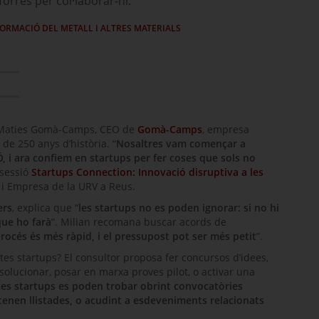
rres per col·laborar-hi.
FORMACIÓ DEL METALL I ALTRES MATERIALS
u Maties Gomà-Camps, CEO de
Gomà-Camps
, empresa
e 250 anys d’història. “
Nosaltres vam començar a
Ó, i ara confiem en
startups
per fer coses que sols no
 sessió
Startups Connection
: Innovació disruptiva a les
a i Empresa de la URV a Reus.
ers
, explica que “
les
startups
no es poden ignorar: si no hi
que ho farà
”.
Milian
recomana buscar acords de
procés és més ràpid, i el pressupost pot ser més petit
”.
stes
startups
? El consultor proposa fer concursos d’idees,
solucionar, posar en marxa proves pilot, o activar una
Les
startups
es poden trobar obrint convocatòries
tenen llistades, o acudint a esdeveniments relacionats