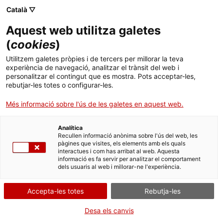
Menú
Cerc
. Obre en una nova finestra.
Català ▽
Aquest web utilitza galetes
ACCIÓ - Agència per al creixement de les empreses
ACCIÓ - Agència per al creixement de les empreses
Cercador
(
cookies
)
Inici
La Xina: de fàbrica del món a centre
Utilitzem galetes pròpies i de tercers per millorar la teva
d'innovació
experiència de navegació, analitzar el trànsit del web i
Ajuts i serveis
personalitzar el contingut que es mostra. Pots acceptar-les,
rebutjar-les totes o configurar-les.
Països
Idees d'experts
Ivana Casaburi
Més informació sobre l'ús de les galetes en aquest web.
Serveis d'internacionalització
Serveis d'innovació
Sectors
Analítica
Convocatòries d'ajuts obertes
Últimes notícies
Recullen informació anònima sobre l'ús del web, les
Activitats
pàgines que visites, els elements amb els quals
interactues i com has arribat al web. Aquesta
Properes activitats
informació es fa servir per analitzar el comportament
ACCIÓ
dels usuaris al web i millorar-ne l'experiència.
. Obre en una nova finestra.
Contacte
Accepta-les totes
Rebutja-les
ca
Desa els canvis