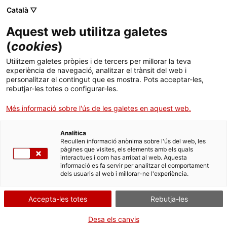
Menú
Cerc
. Obre en una nova finestra.
Català ▽
Aquest web utilitza galetes
ACCIÓ - Agència per al creixement de les empreses
ACCIÓ - Agència per al creixement de les empreses
Cercador
(
cookies
)
Inici
5 idees per connectar-se al MWC 2019
Utilitzem galetes pròpies i de tercers per millorar la teva
experiència de navegació, analitzar el trànsit del web i
Ajuts i serveis
personalitzar el contingut que es mostra. Pots acceptar-les,
Idees d'experts
Carles Gómara,
rebutjar-les totes o configurar-les.
Països
Coordinador gerent d'Innovació
Més informació sobre l'ús de les galetes en aquest web.
d'ACCIÓ i coordinador del Mobile
Serveis d'internacionalització
Serveis d'innovació
Sectors
International Program
Analítica
Convocatòries d'ajuts obertes
Últimes notícies
Recullen informació anònima sobre l'ús del web, les
Activitats
pàgines que visites, els elements amb els quals
interactues i com has arribat al web. Aquesta
Properes activitats
informació es fa servir per analitzar el comportament
ACCIÓ
dels usuaris al web i millorar-ne l'experiència.
. Obre en una nova finestra.
Contacte
Accepta-les totes
Rebutja-les
ca
Desa els canvis