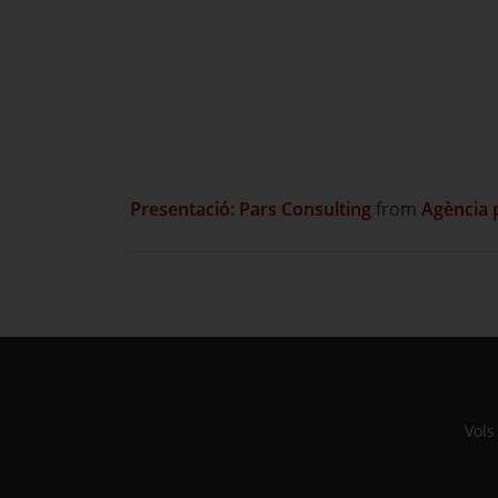
Presentació:
Pars Consulting
from
Agència p
Vols