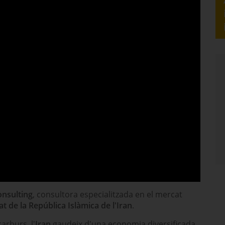
onsulting
, consultora especialitzada en el mercat
t de la República Islàmica de l'Iran
.
arburs, l'
Iran
gaudeix d'una economia diversificada