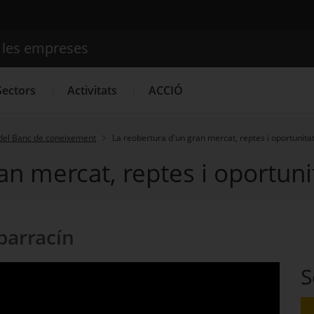
e les empreses
Cercador
Sectors
Activitats
ACCIÓ
del Banc de coneixement
La reobertura d'un gran mercat, reptes i oportunita
an mercat, reptes i oportuni
Serveis d'innovació
Convocatòries d'ajuts obertes
Últim
lbarracín
S