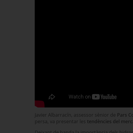
Javier Albarracín, assessor sènior de
Pars C
persa, va presentar les
tendències del merca
Deixant de banda la importància dels hidroc