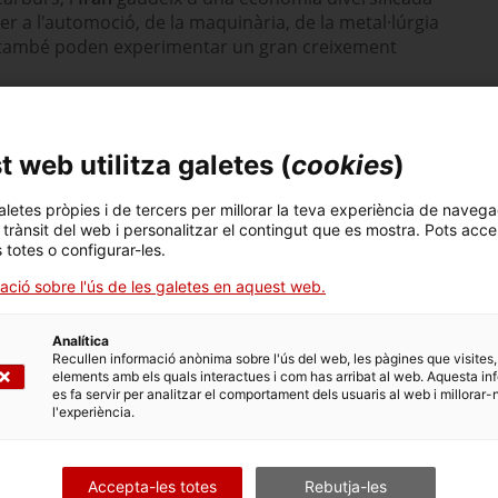
 a l'automoció, de la maquinària, de la metal·lúrgia
port també poden experimentar un gran creixement
IA I BÉNS D'EQUIP
 web utilitza galetes (
cookies
)
aletes pròpies i de tercers per millorar la teva experiència de navega
l trànsit del web i personalitzar el contingut que es mostra. Pots acce
s totes o configurar-les.
ació sobre l'ús de les galetes en aquest web.
Analítica
Recullen informació anònima sobre l'ús del web, les pàgines que visites,
elements amb els quals interactues i com has arribat al web. Aquesta in
es fa servir per analitzar el comportament dels usuaris al web i millorar-
AMUNT
l'experiència.
Accepta-les totes
Rebutja-les