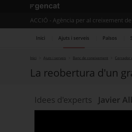
. Obre en una nova finestra.
ACCIÓ - Agència per al creixement d
Inici
Ajuts i serveis
Països
Inici
Ajuts i serveis
Banc de coneixement
Cercador 
La reobertura d'un gr
Serveis d'internacionalització
Idees d'experts
Javier A