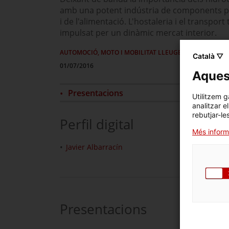
amb una potent indústria de components per
i de l'alimentació. L'hostaleria i el trans
impulsat per un dinàmic mercat interior.
AUTOMOCIÓ, MOTO I MOBILITAT LLEUGERA
MAQUINÀR
Català ▽
01/07/2016
Aquest
Presentacions
Utilitzem g
analitzar e
rebutjar-le
Perfil digital
Més inform
Javier Albarracín
Presentacions