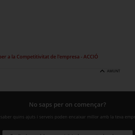
er a la Competitivitat de l'empresa - ACCIÓ
AMUNT
No saps per on començar?
 saber quins ajuts i serveis poden encaixar millor amb la teva emp