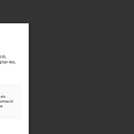
ció,
ptar-les,
 els
formació
ne