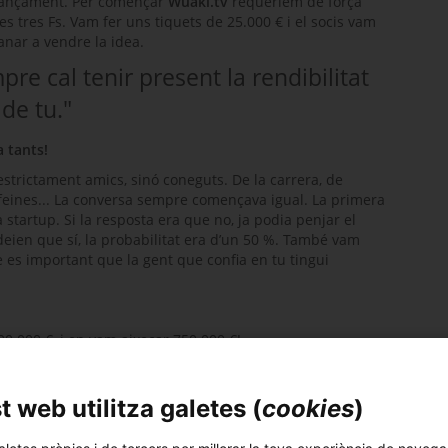
finançament. Per començar
Wuaki.tv
requeríem de força
es tres Fs. Vam fer uns tiquets de 25.000 € i el socis vam
anar a vendre la idea.
e cal tenir present la rendibilitat
de tu."
 tants!
strictament amics, sinó coneguts. De la carrera, de
feines... La conversa sempre començava igual. La primera
na
startup
. Si la resposta era que no, ja podia penjar el
deien que sí, la probabilitat era d’un 50 %. També vam
es important que la gent que confia en tu tingui
00.000 €, i en vam aixecar 750.000 €!
goci. Aquesta ronda va ser avantatjosa perquè era un
 web utilitza galetes (
cookies
)
m ho entenia i, per tant, engrescar la gent era molt més
 o més enrevessats.