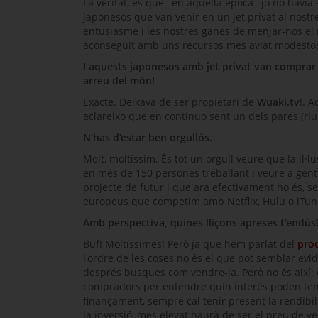
La veritat, és que –en aquella època– jo no havia
japonesos que van venir en un
jet
privat al nostr
entusiasme i les nostres ganes de menjar-nos el
aconseguit amb uns recursos mes aviat modesto
I aquests japonesos amb jet privat van comprar
arreu del món!
Exacte. Deixava de ser propietari de
Wuaki.tv
!. 
aclareixo que en continuo sent un dels pares (riu
N’has d’estar ben orgullós.
Molt, moltíssim. És tot un orgull veure que la il·l
en més de 150 persones treballant i veure a ge
projecte de futur i que ara efectivament ho és, s
europeus que competim amb
Netflix, Hulu
o
iTun
Amb perspectiva, quines lliçons apreses t’endús
Buf! Moltíssimes! Però ja que hem parlat del
pro
l'ordre de les coses no és el que pot semblar ev
després busques com vendre-la. Però no és així: 
compradors per entendre quin interès poden tenir
finançament, sempre cal tenir present la rendibi
la inversió, mes elevat haurà de ser el preu de 