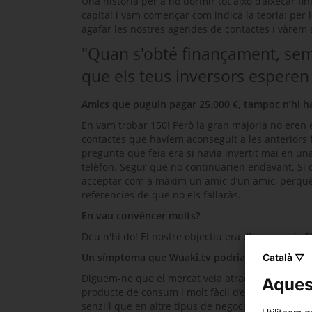
Una història per a no dormir tot això d’aixecar 
capital i vam començar com indica la teoria: per l
agafar les nostres agendes de contactes i vàrem 
"Quan s'obté finançament, sempr
que els teus inversors esperen 
Amics que puguin pagar 25.000 €, tampoc n’hi ha
En vam trobar 150! Però la gran majoria no eren e
contactes que havíem aconseguit a les anteriors 
pregunta que feia era si havia invertit mai en u
telèfon. Segur que no continuarien endavant. Si 
acceptar com a màxim un amic d’un amic, perquè 
referencies de que no els fallaràs.
En vau convèncer molts?
Déu n'hi do! El nostre objectiu era d’aconseguir 5
Un símptoma que
Wuaki.tv
podria tenir èxit?
Català ▽
Diguem-ne que el mercat veia atractiu aquest ne
Aquest
producte de consum i molt fàcil d’explicar. Totho
senzill que en altre tipus de negocis industrials