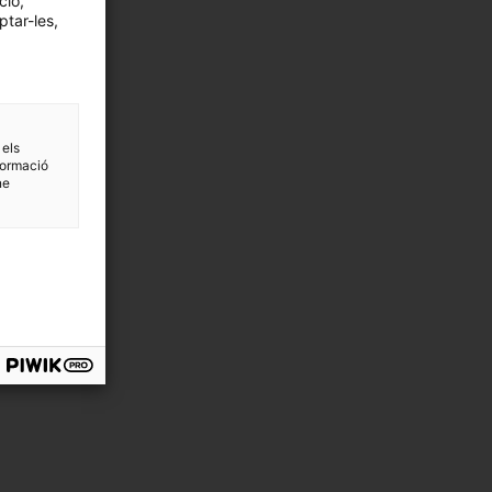
ció,
ptar-les,
 els
formació
ne