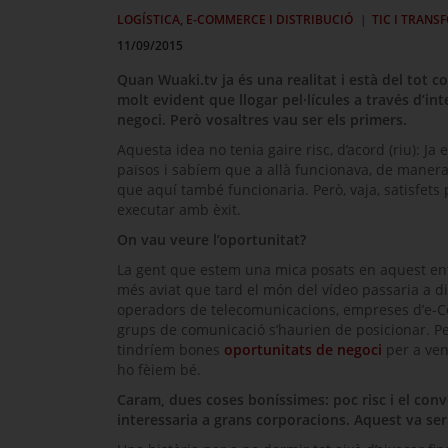
LOGÍSTICA, E-COMMERCE I DISTRIBUCIÓ
TIC I TRANS
11/09/2015
Quan
Wuaki.tv
ja és una realitat i està del tot 
molt evident que llogar pel·lícules a través d’in
negoci. Però vosaltres vau ser els primers.
Aquesta idea no tenia gaire risc, d’acord (riu): Ja e
països i sabíem que a allà funcionava, de mane
que aquí també funcionaria. Però, vaja, satisfets
executar amb èxit.
On vau veure l’oportunitat?
La gent que estem una mica posats en aquest en
més aviat que tard el món del vídeo passaria a dig
operadors de telecomunicacions, empreses d’
e-
grups de comunicació s’haurien de posicionar. Pe
tindríem bones
oportunitats de negoci
per a ven
ho fèiem bé.
Caram, dues coses boníssimes: poc risc i el con
interessaria a grans corporacions. Aquest va ser