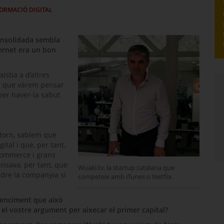
FORMACIÓ DIGITAL
consolidada sembla
ternet era un bon
xistia a d’altres
ra que vàrem pensar
 per haver-la sabut
torn, sabíem que
ital i que, per tant,
Commerce
i grans
nsava, per tant, que
Wuaki.tv, la startup catalana que
dre la companyia si
competeix amb iTunes o Netflix
venciment que això
 el vostre argument per aixecar el primer capital?