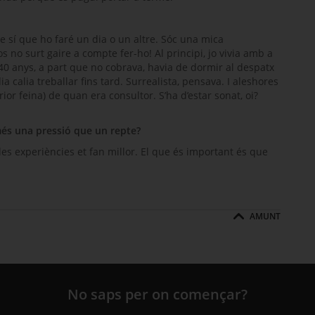
e sí que ho faré un dia o un altre. Sóc una mica
s no surt gaire a compte fer-ho! Al principi, jo vivia amb a
40 anys, a part que no cobrava, havia de dormir al despatx
calia treballar fins tard. Surrealista, pensava. I aleshores
erior feina) de quan era consultor. S’ha d’estar sonat, oi?
és una pressió que un repte?
es experiències et fan millor. El que és important és que
AMUNT
No saps per on començar?