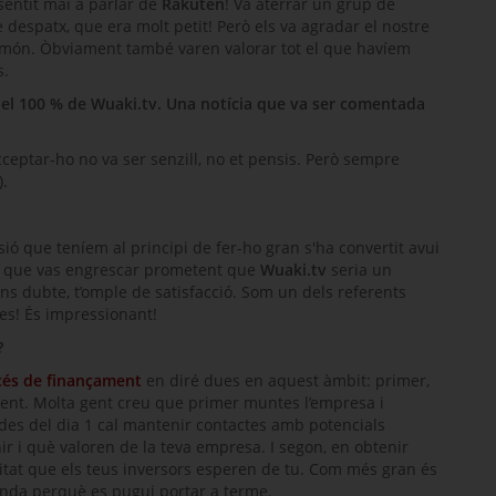
 sentit mai a parlar de
Rakuten
! Va aterrar un grup de
e despatx, que era molt petit! Però els va agradar el nostre
 món. Òbviament també varen valorar tot el que havíem
s.
 el 100 % de
Wuaki.tv
. Una notícia que va ser comentada
Acceptar-ho no va ser senzill, no et pensis. Però sempre
).
usió que teníem al principi de fer-ho gran s'ha convertit avui
nt que vas engrescar prometent que
Wuaki.tv
seria un
ens dubte, t’omple de satisfacció. Som un dels referents
es
! És impressionant!
?
cés de finançament
en diré dues en aquest àmbit: primer,
ident. Molta gent creu que primer muntes l’empresa i
des del dia 1 cal mantenir contactes amb potencials
 i què valoren de la teva empresa. I segon, en obtenir
litat que els teus inversors esperen de tu. Com més gran és
venda perquè es pugui portar a terme.