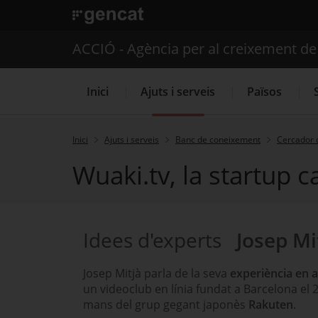
. Obre en una nova finestra.
ACCIÓ - Agència per al creixement d
Inici
Ajuts i serveis
Països
Inici
Ajuts i serveis
Banc de coneixement
Cercador 
Wuaki.tv, la startup 
Serveis d'internacionalització
Idees d'experts
Josep Mi
Josep Mitjà parla de la seva
experiència en a
un videoclub en línia fundat a Barcelona el
mans del grup gegant japonès
Rakuten
.