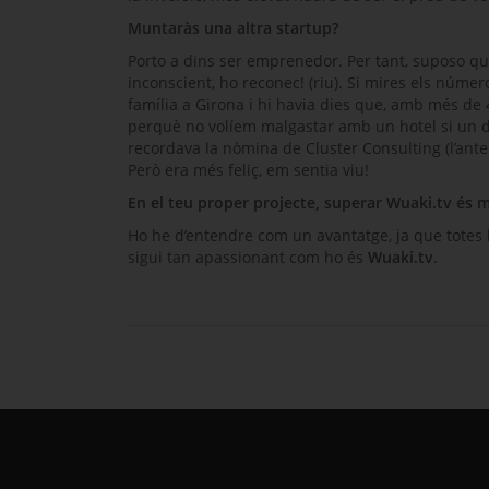
Muntaràs una altra
startup
?
Porto a dins ser emprenedor. Per tant, suposo qu
inconscient, ho reconec! (riu). Si mires els número
família a Girona i hi havia dies que, amb més de 
perquè no volíem malgastar amb un hotel si un dia 
recordava la nòmina de
Cluster Consulting
(l’ant
Però era més feliç, em sentia viu!
En el teu proper projecte, superar
Wuaki.tv
és m
Ho he d’entendre com un avantatge, ja que totes l
sigui tan apassionant com ho és
Wuaki.tv
.