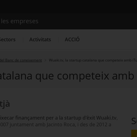
e les empreses
Cercador
Sectors
Activitats
ACCIÓ
del Banc de coneixement
Wuaki.tv, la startup catalana que competeix amb iTu
catalana que competeix amb 
Serveis d'innovació
Convocatòries d'ajuts obertes
Últim
tjà
ixecar finançament per a la startup d'èxit Wuaki.tv
,
S
 2007 juntament amb Jacinto Roca, i des de 2012 a