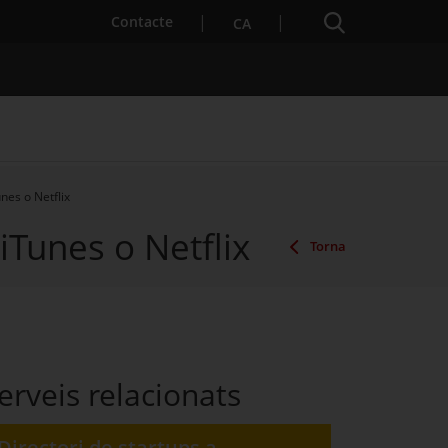
Cercador
. Obre en una nova finestra.
Contacte
CA
nes o Netflix
iTunes o Netflix
es notícies
Properes activitats
Torna
erveis relacionats
Directori de startups a