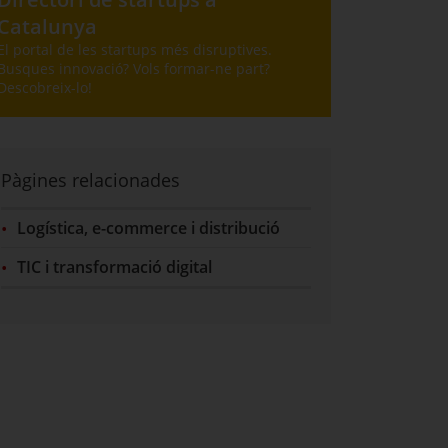
Catalunya
El portal de les startups més disruptives.
Busques innovació? Vols formar-ne part?
Descobreix-lo!
Pàgines relacionades
Logística, e-commerce i distribució
TIC i transformació digital