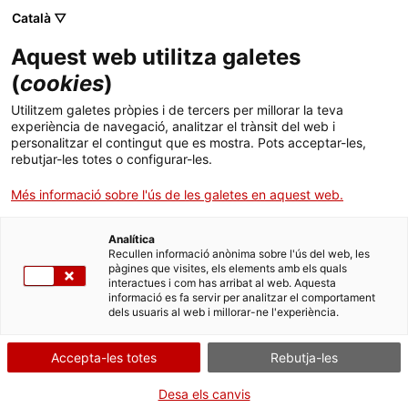
Menú
Cerc
. Obre en una nova finestra.
Català ▽
Aquest web utilitza galetes
ACCIÓ - Agència per al creixement de les empreses
ACCIÓ - Agència per al creixement de les empreses
Cercador
(
cookies
)
Inici
Buy Kenya, Build Kenya: impuls a la
Utilitzem galetes pròpies i de tercers per millorar la teva
maquinària industrial local
experiència de navegació, analitzar el trànsit del web i
Ajuts i serveis
personalitzar el contingut que es mostra. Pots acceptar-les,
rebutjar-les totes o configurar-les.
Països
Oportunitats de negoci internacionals
Més informació sobre l'ús de les galetes en aquest web.
Serveis d'internacionalització
Serveis d'innovació
Kenya promou la producció nacional amb
Sectors
incentius a la fabricació local, creant demanda per
Analítica
Convocatòries d'ajuts obertes
Últimes notícies
Recullen informació anònima sobre l'ús del web, les
tecnologia i maquinària industrial eficient.
Activitats
pàgines que visites, els elements amb els quals
interactues i com has arribat al web. Aquesta
Properes activitats
L’estratègia "
Buy Kenya, Build Kenya
" fomenta el
informació es fa servir per analitzar el comportament
ACCIÓ
consum de productes locals i incentiva la
dels usuaris al web i millorar-ne l'experiència.
producció nacional amb avantatges fiscals, crèdits
. Obre en una nova finestra.
Contacte
tous i protecció aranzelària.
Accepta-les totes
Rebutja-les
Això ha estimulat una demanda notable de
ca
Desa els canvis
maquinària per al processament agroalimentari,