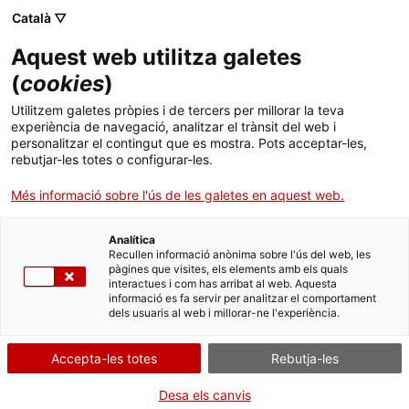
Menú
Cerc
. Obre en una nova finestra.
Català ▽
Aquest web utilitza galetes
ACCIÓ - Agència per al creixement de les empreses
ACCIÓ - Agència per al creixement de les empreses
Cercador
(
cookies
)
Inici
Demanda d’equipament agrícola a Bulgària
Utilitzem galetes pròpies i de tercers per millorar la teva
experiència de navegació, analitzar el trànsit del web i
Ajuts i serveis
personalitzar el contingut que es mostra. Pots acceptar-les,
Oportunitats de negoci internacionals
rebutjar-les totes o configurar-les.
Països
L’agricultura és un dels sectors de més projecció a
Més informació sobre l'ús de les galetes en aquest web.
Serveis d'internacionalització
Serveis d'innovació
Bulgària, que gaudeix d’excel·lents condicions
Sectors
naturals per al desenvolupament del sector. La
Analítica
Convocatòries d'ajuts obertes
Últimes notícies
superfície agrícola compta amb 5 milions d’ha (el
Recullen informació anònima sobre l'ús del web, les
Activitats
pàgines que visites, els elements amb els quals
44 % del país).
interactues i com has arribat al web. Aquesta
Properes activitats
informació es fa servir per analitzar el comportament
ACCIÓ
L’equipament i la
infraestructura agrària
dels usuaris al web i millorar-ne l'experiència.
necessiten inversió per a la seva modernització i
. Obre en una nova finestra.
Contacte
augment de la productivitat.
Accepta-les totes
Rebutja-les
Bulgària
compta amb una quantia de fons de la UE
ca
Desa els canvis
per dur a terme aquest procés. Hi ha bones