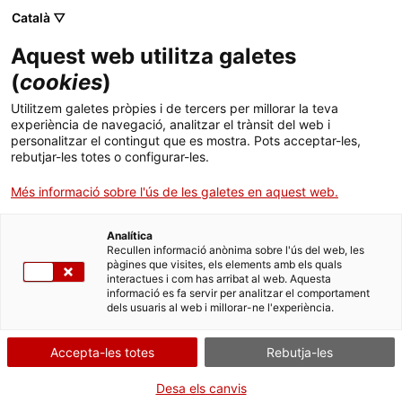
Menú
Cerc
. Obre en una nova finestra.
Català ▽
Aquest web utilitza galetes
ACCIÓ - Agència per al creixement de les empreses
ACCIÓ - Agència per al creixement de les empreses
Cercador
(
cookies
)
Inici
"Diamant en brut" per al sector TIC
Utilitzem galetes pròpies i de tercers per millorar la teva
experiència de navegació, analitzar el trànsit del web i
Ajuts i serveis
personalitzar el contingut que es mostra. Pots acceptar-les,
Oportunitats de negoci internacionals
rebutjar-les totes o configurar-les.
Països
Sector en plena expansió, en àmbits com la
Més informació sobre l'ús de les galetes en aquest web.
Serveis d'internacionalització
Serveis d'innovació
digitalització, la formació, la infraestructura i les
Sectors
solucions empresarials.
Analítica
Convocatòries d'ajuts obertes
Últimes notícies
Recullen informació anònima sobre l'ús del web, les
Activitats
El govern, a través del
Pla nacional TIC 2022-2030
,
pàgines que visites, els elements amb els quals
interactues i com has arribat al web. Aquesta
impulsa la digitalització en totes les àrees:
Properes activitats
informació es fa servir per analitzar el comportament
ACCIÓ
educació, administració, indústria 4.0,
dels usuaris al web i millorar-ne l'experiència.
infraestructures assequibles, creació de
startups
. Obre en una nova finestra.
Contacte
tecnològiques, etc. En aquest últim punt,
Accepta-les totes
Rebutja-les
destaquen els subsectors del
fintech, agrotech
i
edtech
, on
startups
locals com
Tigo Money, Moova
ca
Desa els canvis