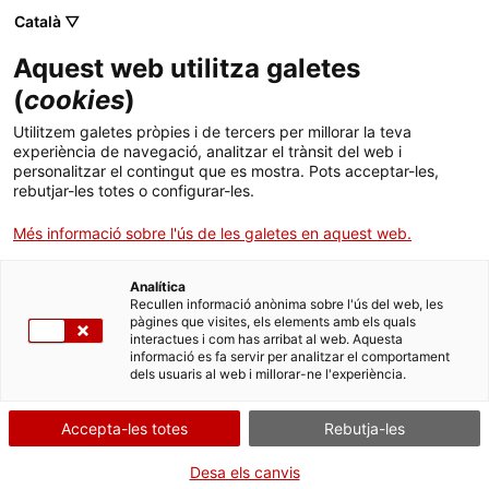
Menú
Cerc
. Obre en una nova finestra.
Català ▽
Aquest web utilitza galetes
ACCIÓ - Agència per al creixement de les empreses
ACCIÓ - Agència per al creixement de les empreses
Cercador
(
cookies
)
Inici
Fer negocis al Paraguai
Utilitzem galetes pròpies i de tercers per millorar la teva
experiència de navegació, analitzar el trànsit del web i
Ajuts i serveis
personalitzar el contingut que es mostra. Pots acceptar-les,
L'aposta per la diversificació
rebutjar-les totes o configurar-les.
Països
econòmica
Més informació sobre l'ús de les galetes en aquest web.
Serveis d'internacionalització
Serveis d'innovació
Sectors
Des del 2014, Paraguai creix a ritmes del 4 %, sobretot gràcies a
Analítica
Convocatòries d'ajuts obertes
Últimes notícies
Recullen informació anònima sobre l'ús del web, les
les exportacions de matèries primeres i a l'activitat de milers de
Activitats
pàgines que visites, els elements amb els quals
microempreses. El país treballa per diversificar la seva economia i
interactues i com has arribat al web. Aquesta
Properes activitats
ha implementat mesures per atraure inversió estrangera,
informació es fa servir per analitzar el comportament
ACCIÓ
afavorides per una política fiscal favorable i el preu assequible de
dels usuaris al web i millorar-ne l'experiència.
l'energia.
. Obre en una nova finestra.
Contacte
Accepta-les totes
Rebutja-les
ca
Desa els canvis