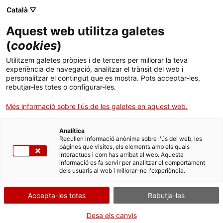
Menú
Cerc
. Obre en una nova finestra.
Català ▽
Aquest web utilitza galetes
ACCIÓ - Agència per al creixement de les empreses
ACCIÓ - Agència per al creixement de les empreses
Cercador
(
cookies
)
Inici
Eficiència energètica i un marc polític que
Utilitzem galetes pròpies i de tercers per millorar la teva
respecta el medi ambient
experiència de navegació, analitzar el trànsit del web i
Ajuts i serveis
personalitzar el contingut que es mostra. Pots acceptar-les,
rebutjar-les totes o configurar-les.
Països
Oportunitats de negoci internacionals
Més informació sobre l'ús de les galetes en aquest web.
Serveis d'internacionalització
Serveis d'innovació
A més de produir vent, el converteix en líder
Sectors
mundial. Amb parcs terrestres i marins en
Analítica
Convocatòries d'ajuts obertes
Últimes notícies
Recullen informació anònima sobre l'ús del web, les
expansió, Dinamarca marca el camí en energies
Activitats
pàgines que visites, els elements amb els quals
netes. Una porta d’entrada per a projectes verds i
interactues i com has arribat al web. Aquesta
Properes activitats
rendibles.
informació es fa servir per analitzar el comportament
ACCIÓ
dels usuaris al web i millorar-ne l'experiència.
Lloc d'avenços pioners en tecnologies d'
energies
. Obre en una nova finestra.
Contacte
renovables
amb condicions eòliques favorables,
Accepta-les totes
Rebutja-les
especialment en zones marines. El país té una
ca
llarga costa i aigües poc profundes, ideals per al
Desa els canvis