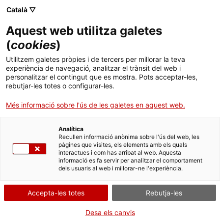
Menú
Cerc
. Obre en una nova finestra.
Català ▽
Aquest web utilitza galetes
ACCIÓ - Agència per al creixement de les empreses
ACCIÓ - Agència per al creixement de les empreses
Cercador
(
cookies
)
Inici
El nearshoring posiciona el sector a Mèxic
Utilitzem galetes pròpies i de tercers per millorar la teva
experiència de navegació, analitzar el trànsit del web i
Ajuts i serveis
personalitzar el contingut que es mostra. Pots acceptar-les,
Oportunitats de negoci internacionals
rebutjar-les totes o configurar-les.
Països
L’intercanvi en el desenvolupament de tecnologia
Més informació sobre l'ús de les galetes en aquest web.
Serveis d'internacionalització
Serveis d'innovació
de la informació entre Catalunya i Mèxic ha crescut
Sectors
en els últims anys i aquesta tendència continuarà.
Analítica
Convocatòries d'ajuts obertes
Últimes notícies
Recullen informació anònima sobre l'ús del web, les
Activitats
La despesa empresarial en serveis al núvol creix un
pàgines que visites, els elements amb els quals
interactues i com has arribat al web. Aquesta
18 % anual, i s’espera que els serveis d’intel·ligència
Properes activitats
informació es fa servir per analitzar el comportament
ACCIÓ
artificial i ciberseguretat continuïn impulsant el
dels usuaris al web i millorar-ne l'experiència.
sector.
. Obre en una nova finestra.
Contacte
El programari al núvol creixerà un 24,6 % en els
Accepta-les totes
Rebutja-les
propers anys, mentre que el programari d’IA ho
ca
Desa els canvis
farà un 45 %.