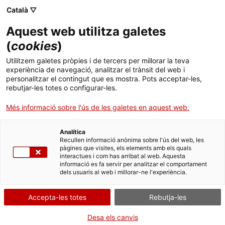
Menú
Cerc
. Obre en una nova finestra.
Català ▽
Aquest web utilitza galetes
ACCIÓ - Agència per al creixement de les empreses
ACCIÓ - Agència per al creixement de les empreses
Cercador
(
cookies
)
Inici
IA i digitalització industrial centrals en la
Utilitzem galetes pròpies i de tercers per millorar la teva
política tecnològica alemanya
experiència de navegació, analitzar el trànsit del web i
Ajuts i serveis
personalitzar el contingut que es mostra. Pots acceptar-les,
rebutjar-les totes o configurar-les.
Països
Oportunitats de negoci internacionals
Més informació sobre l'ús de les galetes en aquest web.
Serveis d'internacionalització
Serveis d'innovació
Grans inversions en IA, núvol europeu Gaia-X,
Sectors
ciberseguretat i semiconductors. Oportunitats de
Analítica
Convocatòries d'ajuts obertes
Últimes notícies
Recullen informació anònima sobre l'ús del web, les
negoci per a empreses catalanes en
Activitats
pàgines que visites, els elements amb els quals
ciberseguretat, serveis digitals, programari i
interactues i com has arribat al web. Aquesta
Properes activitats
sistemes aplicables a indústria, salut, mobilitat i
informació es fa servir per analitzar el comportament
ACCIÓ
dels usuaris al web i millorar-ne l'experiència.
serveis públics.
. Obre en una nova finestra.
Contacte
Segons
Bitkom
, l’associació alemanya del sector
Accepta-les totes
Rebutja-les
digital, el
mercat de les TIC d’Alemanya
creixerà un
ca
4,6 % el 2025 i arribarà a uns 232.800 M€.
Desa els canvis