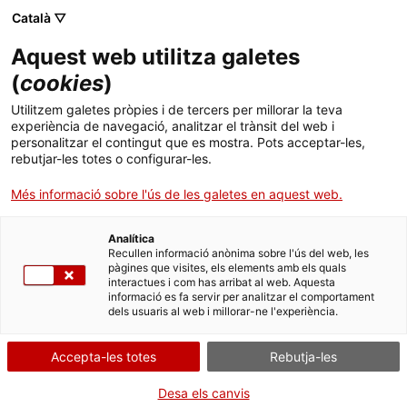
Menú
Cerc
. Obre en una nova finestra.
Català ▽
Aquest web utilitza galetes
ACCIÓ - Agència per al creixement de les empreses
ACCIÓ - Agència per al creixement de les empreses
Cercador
(
cookies
)
Inici
Transició energètica: demanda d’energies
Utilitzem galetes pròpies i de tercers per millorar la teva
renovables i tecnologies verdes
experiència de navegació, analitzar el trànsit del web i
Ajuts i serveis
personalitzar el contingut que es mostra. Pots acceptar-les,
rebutjar-les totes o configurar-les.
Països
Oportunitats de negoci internacionals
Més informació sobre l'ús de les galetes en aquest web.
Serveis d'internacionalització
Serveis d'innovació
La descarbonització del sistema energètic polonès
Sectors
ha esdevingut prioritat nacional. Amb l’objectiu de
Analítica
Convocatòries d'ajuts obertes
Últimes notícies
Recullen informació anònima sobre l'ús del web, les
reduir la dependència del carbó, Polònia impulsa
Activitats
pàgines que visites, els elements amb els quals
les energies renovables (solar i eòlica), l’eficiència
interactues i com has arribat al web. Aquesta
Properes activitats
energètica i l’electrificació.
informació es fa servir per analitzar el comportament
ACCIÓ
dels usuaris al web i millorar-ne l'experiència.
A
Polònia
es busquen
solucions innovadores
per
. Obre en una nova finestra.
Contacte
part d’empreses europees, incloent-hi enginyeria,
Accepta-les totes
Rebutja-les
equipament i tecnologies digitals.
ca
Desa els canvis
Les tecnologies més demanades són
instal·lacions