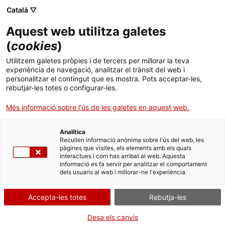
Menú
Cerc
. Obre en una nova finestra.
Català ▽
Aquest web utilitza galetes
ACCIÓ - Agència per al creixement de les empreses
ACCIÓ - Agència per al creixement de les empreses
Cercador
(
cookies
)
Inici
L’impacte laboral de la Indústria 4.0 a
Utilitzem galetes pròpies i de tercers per millorar la teva
Catalunya
experiència de navegació, analitzar el trànsit del web i
Ajuts i serveis
personalitzar el contingut que es mostra. Pots acceptar-les,
rebutjar-les totes o configurar-les.
Països
Presentacions i altres materials
Més informació sobre l'ús de les galetes en aquest web.
Serveis d'internacionalització
Serveis d'innovació
Aquest estudi, el tercer dels
Papers de
Sectors
l’Observatori per la Indústria
, analitza l’efecte que
Analítica
Convocatòries d'ajuts obertes
Últimes notícies
Recullen informació anònima sobre l'ús del web, les
les noves tendències industrials poden tenir en el
Activitats
pàgines que visites, els elements amb els quals
nombre de llocs de treball, la qualitat de l’ocupació
,
interactues i com has arribat al web. Aquesta
Properes activitats
la seguretat i salut dels treballadors i les seves
informació es fa servir per analitzar el comportament
ACCIÓ
dels usuaris al web i millorar-ne l'experiència.
necessitats de formació.
. Obre en una nova finestra.
Contacte
INDÚSTRIA 4.0 I TECNOLOGIES DEL FUTUR
Accepta-les totes
Rebutja-les
02/05/2018
ca
Desa els canvis