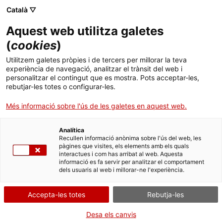
Menú
Cerc
. Obre en una nova finestra.
Català ▽
Aquest web utilitza galetes
ACCIÓ - Agència per al creixement de les empreses
ACCIÓ - Agència per al creixement de les empreses
Cercador
(
cookies
)
Inici
Next Generation EU - Programa "Incibe
Utilitzem galetes pròpies i de tercers per millorar la teva
Emprende"
experiència de navegació, analitzar el trànsit del web i
Ajuts i serveis
personalitzar el contingut que es mostra. Pots acceptar-les,
rebutjar-les totes o configurar-les.
Països
Entitat
Secretaria de Estado de
Més informació sobre l'ús de les galetes en aquest web.
Digitalización e Inteligencia Artificial
Serveis d'internacionalització
Serveis d'innovació
Sectors
Analítica
STARTUPS
DIGITALITZACIÓ DEL TEIXIT EMPRESARIAL
Convocatòries d'ajuts obertes
Últimes notícies
Recullen informació anònima sobre l'ús del web, les
Activitats
FINANÇAMENT EUROPEU
CREIXEMENT I INVERSIONS
pàgines que visites, els elements amb els quals
interactues i com has arribat al web. Aquesta
RECERCA, DESENVOLUPAMENT I INNOVACIÓ (R+D+I)
Properes activitats
informació es fa servir per analitzar el comportament
ACCIÓ
dels usuaris al web i millorar-ne l'experiència.
Tipus
Ajut
. Obre en una nova finestra.
Contacte
Estat
Fora de termini
Accepta-les totes
Rebutja-les
Data de finalització
31/12/2021
ca
Desa els canvis