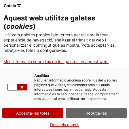
Menú
Cerc
. Obre en una nova finestra.
Català ▽
Aquest web utilitza galetes
ACCIÓ - Agència per al creixement de les empreses
ACCIÓ - Agència per al creixement de les empreses
Cercador
(
cookies
)
Inici
Programa LIFE
Utilitzem galetes pròpies i de tercers per millorar la teva
experiència de navegació, analitzar el trànsit del web i
Ajuts i serveis
personalitzar el contingut que es mostra. Pots acceptar-les,
Entitat
Comissió Europea
rebutjar-les totes o configurar-les.
Països
Més informació sobre l'ús de les galetes en aquest web.
És l’instrument financer de la Unió Europea dedicat
Serveis d'internacionalització
Serveis d'innovació
Sectors
exclusivament al medi ambient i a l’acció pel clima.
Analítica
Convocatòries d'ajuts obertes
Últimes notícies
Recullen informació anònima sobre l'ús del web, les
FINANÇAMENT EUROPEU
ECONOMIA VERDA I CIRCULAR
Activitats
pàgines que visites, els elements amb els quals
interactues i com has arribat al web. Aquesta
Properes activitats
informació es fa servir per analitzar el comportament
ACCIÓ
Tipus
Ajut
dels usuaris al web i millorar-ne l'experiència.
Estat
En termini
. Obre en una nova finestra.
Data de finalització
31/12/2027
Contacte
Accepta-les totes
Rebutja-les
ca
Desa els canvis
A qui s'adreça