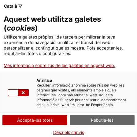
Menú
Cerc
. Obre en una nova finestra.
Català ▽
Aquest web utilitza galetes
ACCIÓ - Agència per al creixement de les empreses
ACCIÓ - Agència per al creixement de les empreses
Cercador
(
cookies
)
Inici
Next Generation EU – Subvencions per a
Utilitzem galetes pròpies i de tercers per millorar la teva
projectes d'innovació en medicina
experiència de navegació, analitzar el trànsit del web i
Ajuts i serveis
personalitzar el contingut que es mostra. Pots acceptar-les,
personalitzada i teràpies avançades
rebutjar-les totes o configurar-les.
Països
Més informació sobre l'ús de les galetes en aquest web.
Entitat
Centro para el Desarrollo
Serveis d'internacionalització
Serveis d'innovació
Sectors
Tecnológico Industrial (CDTI) / Instituto de
Analítica
Convocatòries d'ajuts obertes
Últimes notícies
Recullen informació anònima sobre l'ús del web, les
Salud Carlos III (ISCIII)
Activitats
pàgines que visites, els elements amb els quals
interactues i com has arribat al web. Aquesta
Properes activitats
FINANÇAMENT EUROPEU
informació es fa servir per analitzar el comportament
ACCIÓ
dels usuaris al web i millorar-ne l'experiència.
RECERCA, DESENVOLUPAMENT I INNOVACIÓ (R+D+I)
. Obre en una nova finestra.
Contacte
Accepta-les totes
Rebutja-les
Tipus
Ajut
Estat
Fora de termini
ca
Desa els canvis
Data de finalització
19/09/2023