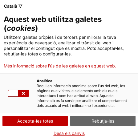
Menú
Cerc
. Obre en una nova finestra.
Català ▽
Aquest web utilitza galetes
ACCIÓ - Agència per al creixement de les empreses
ACCIÓ - Agència per al creixement de les empreses
Cercador
(
cookies
)
Inici
ICF - Avalis Creixement
Utilitzem galetes pròpies i de tercers per millorar la teva
experiència de navegació, analitzar el trànsit del web i
Ajuts i serveis
personalitzar el contingut que es mostra. Pots acceptar-les,
Entitat
ICF - Institut Català de Finances
rebutjar-les totes o configurar-les.
Països
Més informació sobre l'ús de les galetes en aquest web.
Préstec amb garantia d’Avalis de Catalunya per a
Serveis d'internacionalització
Serveis d'innovació
Sectors
les pimes catalanes en creixement (tant orgànic
Analítica
com inorgànic) que realitzin inversions i/o per a
Convocatòries d'ajuts obertes
Últimes notícies
Recullen informació anònima sobre l'ús del web, les
Activitats
necessitats de circulant.
pàgines que visites, els elements amb els quals
interactues i com has arribat al web. Aquesta
Properes activitats
CREIXEMENT I INVERSIONS
informació es fa servir per analitzar el comportament
ACCIÓ
dels usuaris al web i millorar-ne l'experiència.
. Obre en una nova finestra.
Contacte
Tipus
Ajut
Accepta-les totes
Rebutja-les
Estat
En termini
Data de finalització
31/12/2026
ca
Desa els canvis