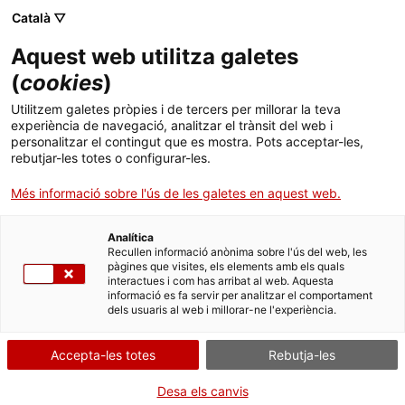
Menú
Cerc
. Obre en una nova finestra.
Català ▽
Aquest web utilitza galetes
ACCIÓ - Agència per al creixement de les empreses
ACCIÓ - Agència per al creixement de les empreses
Cercador
(
cookies
)
Inici
ICF - Avalis Verd
Utilitzem galetes pròpies i de tercers per millorar la teva
experiència de navegació, analitzar el trànsit del web i
Ajuts i serveis
personalitzar el contingut que es mostra. Pots acceptar-les,
Entitat
ICF - Institut Català de Finances
rebutjar-les totes o configurar-les.
Països
Més informació sobre l'ús de les galetes en aquest web.
Préstec amb garantia d’Avalis de Catalunya per a
Serveis d'internacionalització
Serveis d'innovació
Sectors
les pimes i small midcaps catalanes.
Analítica
Convocatòries d'ajuts obertes
Últimes notícies
Recullen informació anònima sobre l'ús del web, les
CREIXEMENT I INVERSIONS
ECONOMIA VERDA I CIRCULAR
Activitats
pàgines que visites, els elements amb els quals
interactues i com has arribat al web. Aquesta
Properes activitats
informació es fa servir per analitzar el comportament
ACCIÓ
Tipus
Ajut
dels usuaris al web i millorar-ne l'experiència.
Estat
En termini
. Obre en una nova finestra.
Data de finalització
31/12/2026
Contacte
Accepta-les totes
Rebutja-les
ca
Desa els canvis
A qui s'adreça