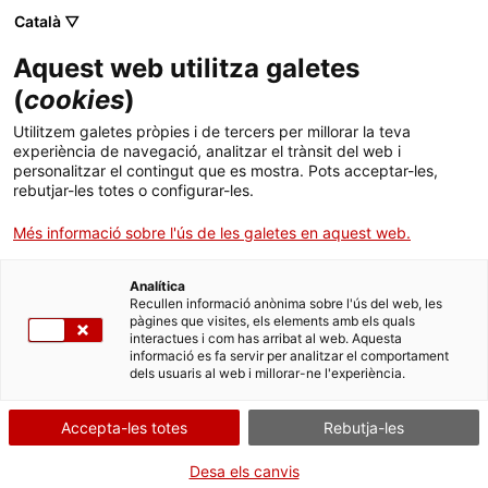
Menú
Cerc
. Obre en una nova finestra.
Català ▽
Aquest web utilitza galetes
ACCIÓ - Agència per al creixement de les empreses
ACCIÓ - Agència per al creixement de les empreses
Cercador
(
cookies
)
Inici
ICF Agroinversió
Utilitzem galetes pròpies i de tercers per millorar la teva
experiència de navegació, analitzar el trànsit del web i
Ajuts i serveis
personalitzar el contingut que es mostra. Pots acceptar-les,
Entitat
ICF - Institut Català de Finances
rebutjar-les totes o configurar-les.
Països
Més informació sobre l'ús de les galetes en aquest web.
Inversions generals com despeses d'adquisició
Serveis d'internacionalització
Serveis d'innovació
Sectors
d'actius materials o immaterials.
Analítica
Convocatòries d'ajuts obertes
Últimes notícies
Recullen informació anònima sobre l'ús del web, les
CREIXEMENT I INVERSIONS
Activitats
pàgines que visites, els elements amb els quals
interactues i com has arribat al web. Aquesta
Properes activitats
informació es fa servir per analitzar el comportament
ACCIÓ
Tipus
Ajut
dels usuaris al web i millorar-ne l'experiència.
Estat
En termini
. Obre en una nova finestra.
Data de finalització
31/12/2026
Contacte
Accepta-les totes
Rebutja-les
ca
Desa els canvis
A qui s'adreça