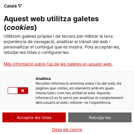
Menú
Cerc
. Open in a new window.
Català ▽
Aquest web utilitza galetes
ACCIÓ - Agència per al creixement de les empreses
ACCIÓ - Agència per al creixement de les empreses
Cercador
(
cookies
)
Inici
Avalis - Pòlissa de Crèdit
Utilitzem galetes pròpies i de tercers per millorar la teva
experiència de navegació, analitzar el trànsit del web i
Ajuts i serveis
personalitzar el contingut que es mostra. Pots acceptar-les,
Entitat
Avalis de Catalunya SGR
rebutjar-les totes o configurar-les.
Països
Més informació sobre l'ús de les galetes en aquest web.
Prèstecs per millorar la teva capacitat de
Serveis d'internacionalització
Serveis d'innovació
Sectors
negociació i la reducció del cost financer.
Analítica
Convocatòries d'ajuts obertes
Últimes notícies
Recullen informació anònima sobre l'ús del web, les
CREIXEMENT I INVERSIONS
Activitats
pàgines que visites, els elements amb els quals
interactues i com has arribat al web. Aquesta
Properes activitats
informació es fa servir per analitzar el comportament
ACCIÓ
Tipus
Ajut
dels usuaris al web i millorar-ne l'experiència.
Estat
Fora de termini
. Open in a new window.
Data de finalització
31/12/2025
Contacte
Accepta-les totes
Rebutja-les
ca
Desa els canvis
A qui s'adreça