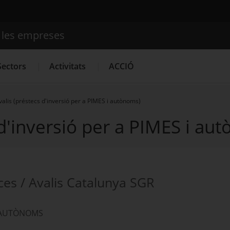
e les empreses
Cercador
Sectors
Activitats
ACCIÓ
Avalis (préstecs d'inversió per a PIMES i autònoms)
s d'inversió per a PIMES i au
Serveis d'innovació
Convocatòries d'ajuts obertes
Últim
nces / Avalis Catalunya SGR
 I AUTÒNOMS