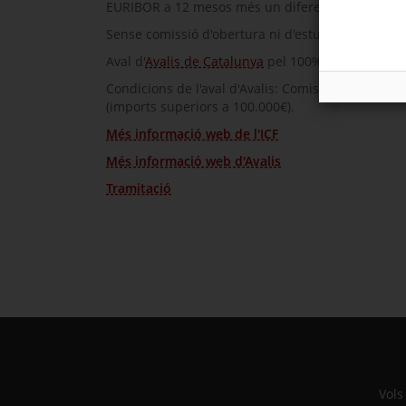
EURIBOR a 12 mesos més un diferencial de l'1,50
Sense comissió d'obertura ni d'estudi; per cancel·
Aval d'
Avalis de Catalunya
pel 100% del capital mé
Condicions de l'aval d'Avalis: Comissió de risc anu
(imports superiors a 100.000€).
Més informació web de l'ICF
Més informació web d'Avalis
Tramitació
Vols