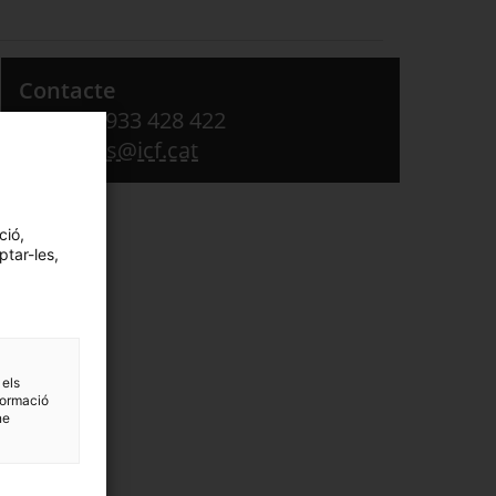
Contacte
Telèfon: 933 428 422
consultes@icf.cat
ció,
ptar-les,
 els
formació
ne