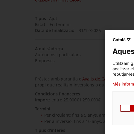
CREIXEMENT I INVERSIONS
Tipus
Ajut
Estat
En termini
Data de finalització
31/12/2026
Català ▽
A qui s'adreça
Aquest
Autònoms i particulars
Empreses
Utilitzem g
analitzar e
rebutjar-le
Préstec amb garantia d'
Avalis de Catalunya
per a 
Més inform
propi que realitzin inversions o que tinguin neces
Condicions financeres
Import
: entre 25.000€ i 250.000€.
Termini
Per circulant: fins a 5 anys, amb possibilitat 
Per a inversió: fins a 10 anys, amb possibilit
Tipus d'interès