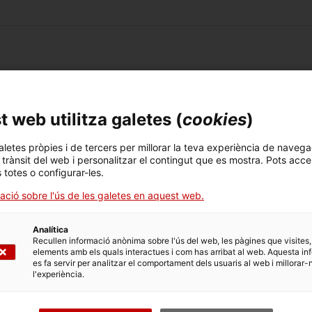
 web utilitza galetes (
cookies
)
aletes pròpies i de tercers per millorar la teva experiència de navega
l trànsit del web i personalitzar el contingut que es mostra. Pots acce
s totes o configurar-les.
les pimes catalanes i persones treballadores per compte
ació sobre l'ús de les galetes en aquest web.
sitats de circulant.
Analítica
Recullen informació anònima sobre l'ús del web, les pàgines que visites,
elements amb els quals interactues i com has arribat al web. Aquesta in
es fa servir per analitzar el comportament dels usuaris al web i millorar-
de carència de fins a 1 any inclòs.
l'experiència.
at de carència de fins a 2 anys inclosos.