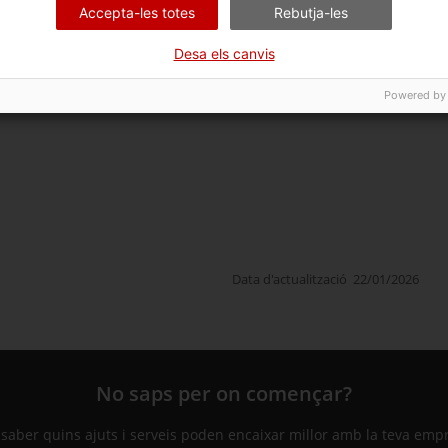
%.
Accepta-les totes
Rebutja-les
lació anticipada, del 0,25% per entitat.
Desa els canvis
s 90 dies d'interessos ordinaris.
al entre l'1,95% (imports inferiors a 100.000€) i l'1,60%
Powered by
Data d'actualització
22/01/2026
No saps per on començar?
 saber quins ajuts i serveis poden encaixar millor amb la teva emp