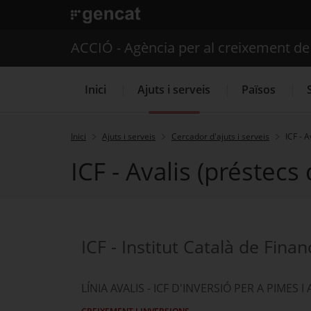
. Obre en una nova finestra.
ACCIÓ - Agència per al creixement d
Inici
Ajuts i serveis
Països
Inici
Ajuts i serveis
Cercador d'ajuts i serveis
ICF - 
ICF - Avalis (préstec
Serveis d'internacionalització
ICF - Institut Català de Fina
LÍNIA AVALIS - ICF D'INVERSIÓ PER A PIMES