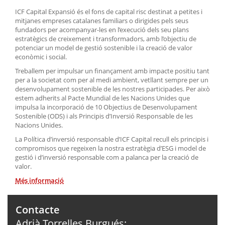
ICF Capital Expansió és el fons de capital risc destinat a petites i
mitjanes empreses catalanes familiars o dirigides pels seus
fundadors per acompanyar-les en l’execució dels seu plans
estratègics de creixement i transformadors, amb l’objectiu de
potenciar un model de gestió sostenible i la creació de valor
econòmic i social.
Treballem per impulsar un finançament amb impacte positiu tant
per a la societat com per al medi ambient, vetllant sempre per un
desenvolupament sostenible de les nostres participades. Per això
estem adherits al Pacte Mundial de les Nacions Unides que
impulsa la incorporació de 10 Objectius de Desenvolupament
Sostenible (ODS) i als Principis d’Inversió Responsable de les
Nacions Unides.
La Política d’inversió responsable d’ICF Capital recull els principis i
compromisos que regeixen la nostra estratègia d’ESG i model de
gestió i d’inversió responsable com a palanca per la creació de
valor.
Més informació
Contacte
Adrià Torrelles Burgués: