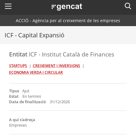
Menú
Cerc
. Obre en una nova finestra.
ACCIÓ - Agència per al creixement de les empreses
ACCIÓ - Agència per al creixement de les empreses
Cercador
Inici
ICF - Capital Expansió
Ajuts i serveis
Entitat
ICF - Institut Català de Finances
Països
STARTUPS
CREIXEMENT I INVERSIONS
Serveis d'internacionalització
Serveis d'innovació
ECONOMIA VERDA I CIRCULAR
Sectors
Convocatòries d'ajuts obertes
Últimes notícies
Activitats
Tipus
Ajut
Properes activitats
Estat
En termini
ACCIÓ
Data de finalització
31/12/2026
. Obre en una nova finestra.
Contacte
A qui s'adreça
Empreses
ca