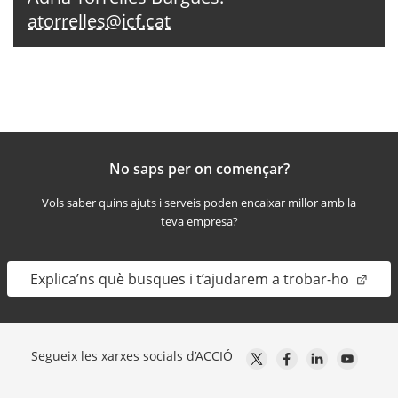
atorrelles@icf.cat
No saps per on començar?
Vols saber quins ajuts i serveis poden encaixar millor amb la
teva empresa?
Explica’ns què busques i t’ajudarem a trobar-ho
Segueix les xarxes socials d’ACCIÓ