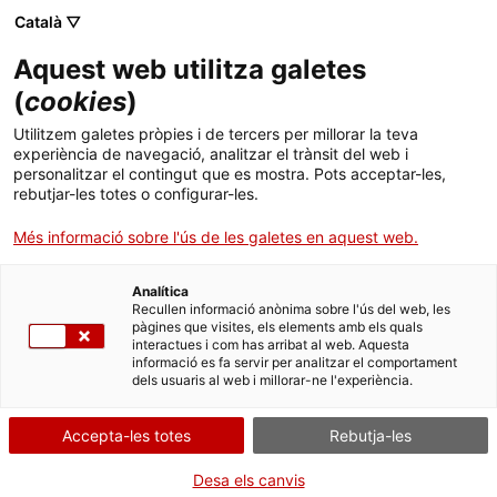
Menú
Cerc
. Obre en una nova finestra.
Català ▽
Aquest web utilitza galetes
ACCIÓ - Agència per al creixement de les empreses
ACCIÓ - Agència per al creixement de les empreses
Cercador
(
cookies
)
Inici
ICF Eurocrèdit
Utilitzem galetes pròpies i de tercers per millorar la teva
experiència de navegació, analitzar el trànsit del web i
Ajuts i serveis
personalitzar el contingut que es mostra. Pots acceptar-les,
Entitat
ICF - Institut Català de Finances
rebutjar-les totes o configurar-les.
Països
Més informació sobre l'ús de les galetes en aquest web.
FINANÇAMENT EUROPEU
CREIXEMENT I INVERSIONS
Serveis d'internacionalització
Serveis d'innovació
INTERNACIONALITZACIÓ I EXPORTACIÓ
Sectors
Analítica
Convocatòries d'ajuts obertes
Últimes notícies
Recullen informació anònima sobre l'ús del web, les
Activitats
pàgines que visites, els elements amb els quals
Tipus
Ajut
interactues i com has arribat al web. Aquesta
Properes activitats
Estat
En termini
informació es fa servir per analitzar el comportament
ACCIÓ
Data de finalització
31/12/2029
dels usuaris al web i millorar-ne l'experiència.
. Obre en una nova finestra.
Contacte
Accepta-les totes
Rebutja-les
A qui s'adreça
Empreses
ca
Desa els canvis