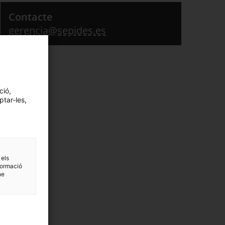
Contacte
gerencia@sepides.es
ció,
ptar-les,
 els
formació
ne