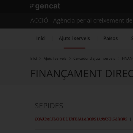
. Obre en una nova finestra.
ACCIÓ - Agència per al creixement d
Inici
Ajuts i serveis
Països
Inici
Ajuts i serveis
Cercador d'ajuts i serveis
FINAN
FINANÇAMENT DIRE
Serveis d'internacionalització
SEPIDES
CONTRACTACIÓ DE TREBALLADORS I INVESTIGADORS