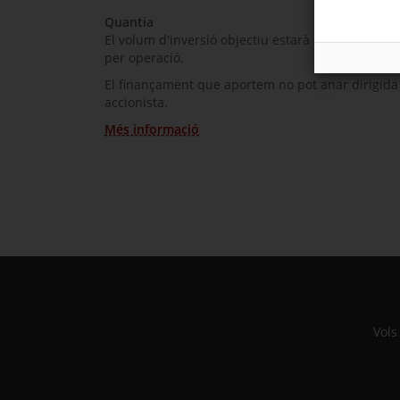
Quantia
El volum d'inversió objectiu estarà comprès entre
per operació.
El finançament que aportem no pot anar dirigida a
accionista.
Més informació
Vols