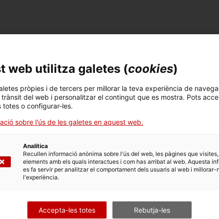
 web utilitza galetes (
cookies
)
aletes pròpies i de tercers per millorar la teva experiència de navega
stres instruments de finançament directe, està dirigit a la
l trànsit del web i personalitzar el contingut que es mostra. Pots acce
er i immobiliari.
s totes o configurar-les.
ació sobre l'ús de les galetes en aquest web.
nica, econòmica, financera i de gestió empresarial.
Analítica
Recullen informació anònima sobre l'ús del web, les pàgines que visites,
 i el compromís mediambiental.
elements amb els quals interactues i com has arribat al web. Aquesta in
es fa servir per analitzar el comportament dels usuaris al web i millorar-
.
l'experiència.
Accepta-les totes
Rebutja-les