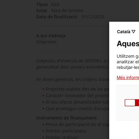
Tipus
Ajut
Estat
Fora de termini
Data de finalització
31/12/2025
Català ▽
A qui s'adreça
Empreses
Aquest
Utilitzem g
L'objectiu d'inversió de SEPIDES, a través dels no
analitzar e
generalitat dels sectors econòmics, excepte financ
rebutjar-le
Més inform
En línies generals, els criteris d'inversió són:
Projectes viables des de les perspectives tèc
Caràcter innovador del projecte.
El seu efecte dinamitzador sobre l'economia
Que promogui creació d'ocupació de qualitat
Instruments de finançament
Presa de participació en el capital
Préstec participatiu
Préstec ordinari