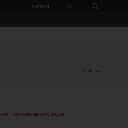
Cercador
. Obre en una nova finestra.
Contacte
CA
es notícies
Properes activitats
Torna
+D+I)
ECONOMIA VERDA I CIRCULAR