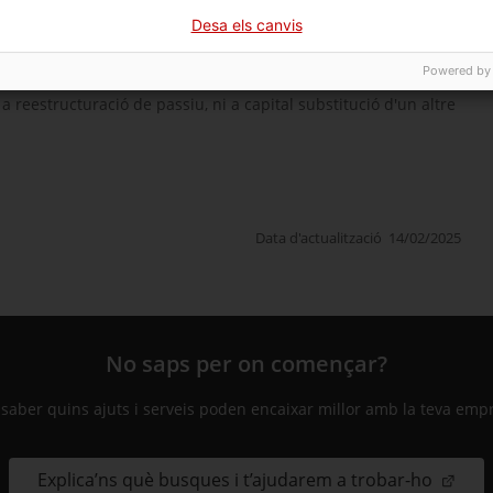
Desa els canvis
 500.000 € i 6.000.000 €, amb un tiquet mitjà de 2.000.000 €
Powered by
 reestructuració de passiu, ni a capital substitució d'un altre
Data d'actualització
14/02/2025
No saps per on començar?
 saber quins ajuts i serveis poden encaixar millor amb la teva emp
Explica’ns què busques i t’ajudarem a trobar-ho