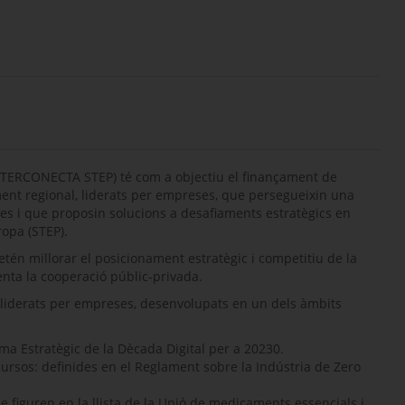
NTERCONECTA STEP) té com a objectiu el finançament de
nt regional, liderats per empreses, que persegueixin una
ves i que proposin solucions a desafiaments estratègics en
ropa (STEP).
n millorar el posicionament estratègic i competitiu de la
nta la cooperació públic-privada.
liderats per empreses, desenvolupats en un dels àmbits
ama Estratègic de la Dècada Digital per a 20230.
ecursos: definides en el Reglament sobre la Indústria de Zero
 figuren en la llista de la Unió de medicaments essencials i