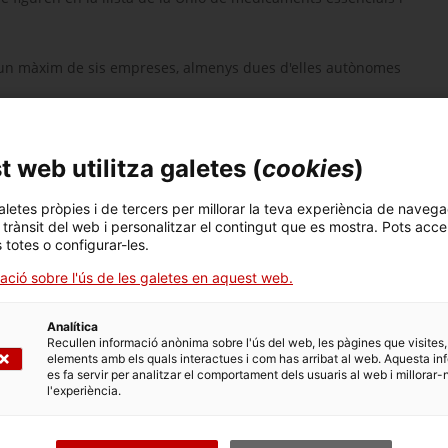
 un màxim de sis empreses, almenys dues d'elles autònomes
tenir personalitat jurídica pròpia i domicili social a Espanya.
presa amb la condició de pime.
 web utilitza galetes (
cookies
)
ica, per la qual cosa un dels participants actuarà com a
aletes pròpies i de tercers per millorar la teva experiència de navega
l trànsit del web i personalitzar el contingut que es mostra. Pots acce
amb caràcter previ a la formulació de la sol·licitud, un acord
s totes o configurar-les.
ació sobre l'ús de les galetes en aquest web.
65% Gran Empresa, 75% Mitjana Empresa i 80% Petita empresa.
minarà en funció del cost finançable real del projecte, de les
Analítica
Recullen informació anònima sobre l'ús del web, les pàgines que visites,
litats pressupostàries.
elements amb els quals interactues i com has arribat al web. Aquesta in
es fa servir per analitzar el comportament dels usuaris al web i millorar-
itat d'ajuda vindrà donat pel pes de cada tipus d'activitat
l'experiència.
al) i per la intensitat màxima que correspongui en cada cas.
ndars establerts en l'article 4 del Reglament (UE) núm.