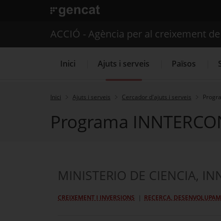
. Obre en una nova finestra.
ACCIÓ - Agència per al creixement d
Inici
Ajuts i serveis
Països
Inici
Ajuts i serveis
Cercador d'ajuts i serveis
Progr
Programa INNTERCON
Serveis d'internacionalització
MINISTERIO DE CIENCIA, IN
CREIXEMENT I INVERSIONS
RECERCA, DESENVOLUPAME