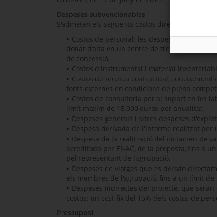
Despeses subvencionables
S'admeten els següents costos directes d'execuci
Costos de personal: les despeses de persona
donat d'alta en un centre de treball de la C
de concessió.
Costos d'instrumental i material inventariabl
Costos de recerca contractual, coneixements 
fonts externes en condicions de plena compet
Costos de consultoria per al suport en les l
límit màxim de 15.000 euros per anualitat.
Despeses generals i altres despeses d'explot
Despesa derivada de l'informe realitzat per un
Despesa de la realització del dictamen de va
acreditada per ENAC, de la proposta, fins a 
pel representant de l'agrupació.
Despeses de viatges que es derivin directame
els membres de l'agrupació, fins a un límit de 
Despeses indirectes del projecte, que seran 
costos: un cost fix del 15% dels costos de pers
Pressupost