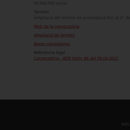
90.000.000 euros.
Termini
Ampliació del termini de presentació fins al 21 d
Web de la convocatòria
Ampliació de termini
Bases reguladores
Referència legal
Convocatòria - BOE Núm. 86 del 09.04.2025
Vols