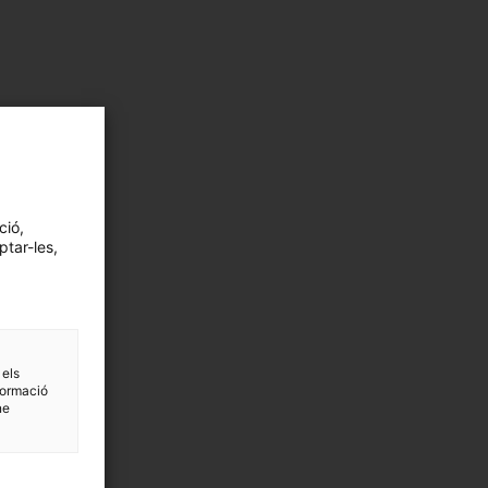
ció,
ptar-les,
 els
formació
ne