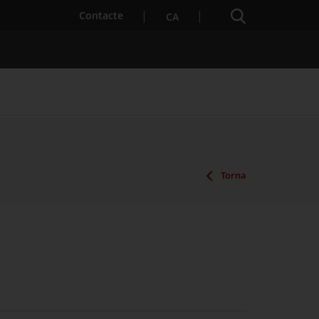
Cercador
. Obre en una nova finestra.
Contacte
CA
es notícies
Properes activitats
Torna