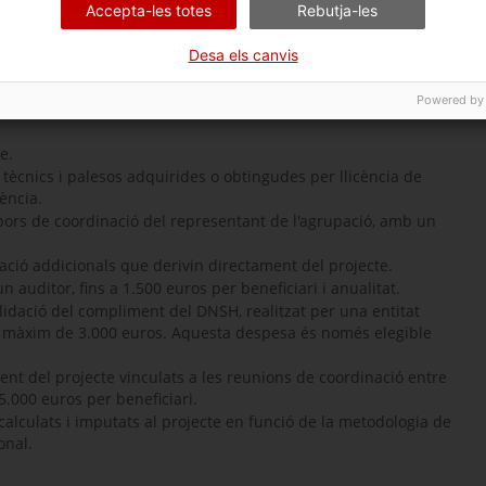
Accepta-les totes
Rebutja-les
ó:
Desa els canvis
l propi imputats al projecte han de correspondre a personal
Powered by
omunitat Autònoma de desenvolupament definida en la resolució
e.
tècnics i palesos adquirides o obtingudes per llicència de
ència.
abors de coordinació del representant de l'agrupació, amb un
ació addicionals que derivin directament del projecte.
 auditor, fins a 1.500 euros per beneficiari i anualitat.
lidació del compliment del DNSH, realitzat per una entitat
un màxim de 3.000 euros. Aquesta despesa és només elegible
nt del projecte vinculats a les reunions de coordinació entre
5.000 euros per beneficiari.
calculats i imputats al projecte en funció de la metodologia de
onal.