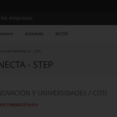
e les empreses
Cercador
Sectors
Activitats
ACCIÓ
ama INNTERCONECTA - STEP
ECTA - STEP
Serveis d'innovació
Convocatòries d'ajuts obertes
Últim
NOVACIÓN Y UNIVERSIDADES / CDTI
NT I INNOVACIÓ (R+D+I)