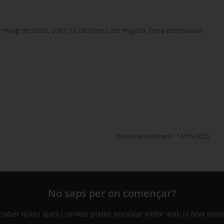
e maig de 2025, a les 12.00 hores del migdia, hora peninsular.
Data d'actualització
14/05/2025
No saps per on començar?
 saber quins ajuts i serveis poden encaixar millor amb la teva emp