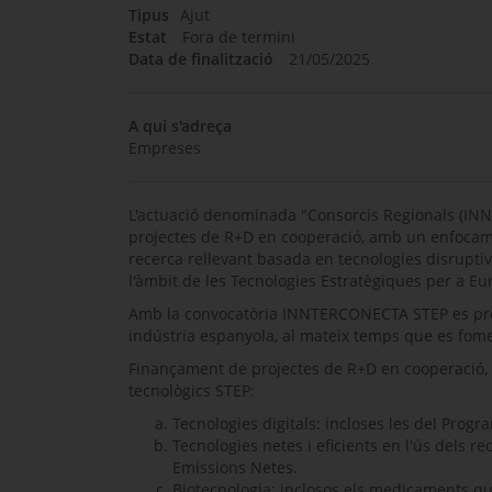
Tipus
Ajut
Estat
Fora de termini
Data de finalització
21/05/2025
A qui s'adreça
Empreses
L'actuació denominada "Consorcis Regionals (IN
projectes de R+D en cooperació, amb un enfocame
recerca rellevant basada en tecnologies disrupti
l'àmbit de les Tecnologies Estratègiques per a Eu
Amb la convocatòria INNTERCONECTA STEP es preté
indústria espanyola, al mateix temps que es fome
Finançament de projectes de R+D en cooperació, 
tecnològics STEP:
Tecnologies digitals: incloses les del Progr
Tecnologies netes i eficients en l'ús dels r
Emissions Netes.
Biotecnologia: inclosos els medicaments que