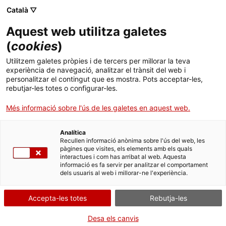
Menú
Cerc
. Obre en una nova finestra.
Català ▽
Aquest web utilitza galetes
ACCIÓ - Agència per al creixement de les empreses
ACCIÓ - Agència per al creixement de les empreses
Cercador
(
cookies
)
Inici
Next Generation EU – Concessió directa
Utilitzem galetes pròpies i de tercers per millorar la teva
d'ajudes a projectes de recerca i
experiència de navegació, analitzar el trànsit del web i
Ajuts i serveis
personalitzar el contingut que es mostra. Pots acceptar-les,
desenvolupament seleccionats en les
rebutjar-les totes o configurar-les.
convocatòries competitives internacionals
Països
Més informació sobre l'ús de les galetes en aquest web.
del programa EuroHPC
Serveis d'internacionalització
Serveis d'innovació
Sectors
Analítica
Convocatòries d'ajuts obertes
Últimes notícies
Recullen informació anònima sobre l'ús del web, les
Entitat
Ministerio de Ciencia, Innovación y
Activitats
pàgines que visites, els elements amb els quals
Universidades / Centro para el Desarrollo
interactues i com has arribat al web. Aquesta
Properes activitats
informació es fa servir per analitzar el comportament
ACCIÓ
Tecnológico y la Innovación E.P.E (CDTI)
dels usuaris al web i millorar-ne l'experiència.
FINANÇAMENT EUROPEU
. Obre en una nova finestra.
Contacte
Accepta-les totes
Rebutja-les
RECERCA, DESENVOLUPAMENT I INNOVACIÓ (R+D+I)
ca
Desa els canvis