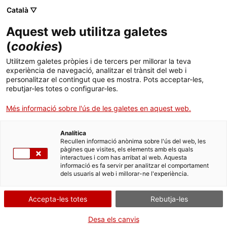
Menú
Cerc
. Obre en una nova finestra.
Català ▽
Aquest web utilitza galetes
ACCIÓ - Agència per al creixement de les empreses
ACCIÓ - Agència per al creixement de les empreses
Cercador
(
cookies
)
Inici
Subvencions per a projectes de promoció
Utilitzem galetes pròpies i de tercers per millorar la teva
internacional
experiència de navegació, analitzar el trànsit del web i
Ajuts i serveis
personalitzar el contingut que es mostra. Pots acceptar-les,
rebutjar-les totes o configurar-les.
Països
Entitat
ACCIÓ - Agència per a la
Més informació sobre l'ús de les galetes en aquest web.
competitivitat de l'empresa
Serveis d'internacionalització
Serveis d'innovació
Sectors
Analítica
INTERNACIONALITZACIÓ I EXPORTACIÓ
Convocatòries d'ajuts obertes
Últimes notícies
Recullen informació anònima sobre l'ús del web, les
Activitats
pàgines que visites, els elements amb els quals
interactues i com has arribat al web. Aquesta
Properes activitats
informació es fa servir per analitzar el comportament
Tipus
Ajut
ACCIÓ
dels usuaris al web i millorar-ne l'experiència.
Estat
Fora de termini
Data de finalització
01/10/2025
. Obre en una nova finestra.
Contacte
Accepta-les totes
Rebutja-les
A qui s'adreça
ca
Desa els canvis
Empreses