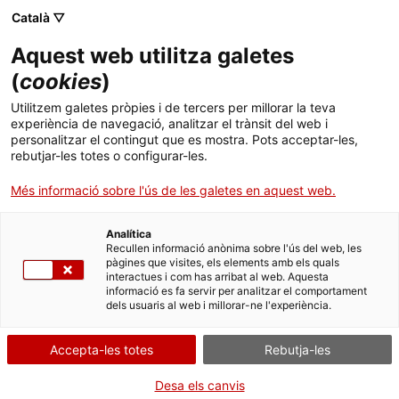
Menú
Cerc
. Obre en una nova finestra.
Català ▽
Aquest web utilitza galetes
ACCIÓ - Agència per al creixement de les empreses
ACCIÓ - Agència per al creixement de les empreses
Cercador
(
cookies
)
Inici
Cupons ACCIÓ d’incorporació d’IA
Utilitzem galetes pròpies i de tercers per millorar la teva
experiència de navegació, analitzar el trànsit del web i
Ajuts i serveis
personalitzar el contingut que es mostra. Pots acceptar-les,
Entitat
ACCIÓ - Agència per a la
rebutjar-les totes o configurar-les.
Països
competitivitat de l'empresa
Més informació sobre l'ús de les galetes en aquest web.
Serveis d'internacionalització
Serveis d'innovació
Sectors
DIGITALITZACIÓ DEL TEIXIT EMPRESARIAL
Analítica
RECERCA, DESENVOLUPAMENT I INNOVACIÓ (R+D+I)
Convocatòries d'ajuts obertes
Últimes notícies
Recullen informació anònima sobre l'ús del web, les
Activitats
pàgines que visites, els elements amb els quals
interactues i com has arribat al web. Aquesta
Properes activitats
Tipus
Ajut
informació es fa servir per analitzar el comportament
ACCIÓ
Estat
Fora de termini
dels usuaris al web i millorar-ne l'experiència.
Data de finalització
30/07/2026
. Obre en una nova finestra.
Contacte
Accepta-les totes
Rebutja-les
A qui s'adreça
ca
Desa els canvis
Empreses