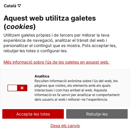
Menú
Cerc
. Obre en una nova finestra.
Català ▽
Aquest web utilitza galetes
ACCIÓ - Agència per al creixement de les empreses
ACCIÓ - Agència per al creixement de les empreses
(
cookies
)
Cercador
Inici
Comunicació d'ofertes de lloguer social en
Utilitzem galetes pròpies i de tercers per millorar la teva
compliment de la Llei 24/2015
experiència de navegació, analitzar el trànsit del web i
Ajuts i serveis
personalitzar el contingut que es mostra. Pots acceptar-les,
rebutjar-les totes o configurar-les.
Presentar la comunicació
Països
Més informació sobre l'ús de les galetes en aquest web.
Serveis d'internacionalització
Serveis d'innovació
Sectors
Analítica
Convocatòries d'ajuts obertes
Últimes notícies
Recullen informació anònima sobre l'ús del web, les
Per Internet
Activitats
pàgines que visites, els elements amb els quals
interactues i com has arribat al web. Aquesta
Properes activitats
. Ves a Ves-hi
Inicia
informació es fa servir per analitzar el comportament
ACCIÓ
dels usuaris al web i millorar-ne l'experiència.
QUAN
. Obre en una nova finestra.
Contacte
Accepta-les totes
Rebutja-les
En qualsevol moment
Idioma:
ca
Desa els canvis