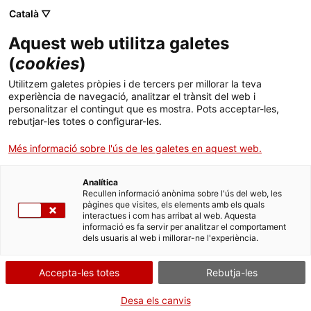
Menú
Cerc
. Obre en una nova finestra.
Català ▽
Aquest web utilitza galetes
ACCIÓ - Agència per al creixement de les empreses
ACCIÓ - Agència per al creixement de les empreses
(
cookies
)
Cercador
Inici
Ajornament i fraccionament de deutes de dret
Utilitzem galetes pròpies i de tercers per millorar la teva
públic en període voluntari
experiència de navegació, analitzar el trànsit del web i
Ajuts i serveis
personalitzar el contingut que es mostra. Pots acceptar-les,
rebutjar-les totes o configurar-les.
Sol·licitar l'ajornament o
Països
el fraccionament
Més informació sobre l'ús de les galetes en aquest web.
Serveis d'internacionalització
Serveis d'innovació
Sectors
Analítica
Convocatòries d'ajuts obertes
Últimes notícies
Recullen informació anònima sobre l'ús del web, les
Activitats
pàgines que visites, els elements amb els quals
Per Internet
Presencialment
interactues i com has arribat al web. Aquesta
Properes activitats
informació es fa servir per analitzar el comportament
ACCIÓ
dels usuaris al web i millorar-ne l'experiència.
. Ves a Petició genèrica amb signatura elect
Inicia
Consulta on
. Obre en una nova finestra.
Contacte
Accepta-les totes
Rebutja-les
QUAN
Idioma:
ca
Desa els canvis
En qualsevol moment