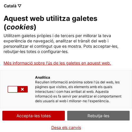
Menú
Cerc
. Obre en una nova finestra.
Català ▽
Aquest web utilitza galetes
ACCIÓ - Agència per al creixement de les empreses
ACCIÓ - Agència per al creixement de les empreses
(
cookies
)
Cercador
Inici
Utilitzem galetes pròpies i de tercers per millorar la teva
Ajuts a persones que han realitzat
experiència de navegació, analitzar el trànsit del web i
Ajuts i serveis
formació en l'àmbit digital,
personalitzar el contingut que es mostra. Pots acceptar-les,
rebutjar-les totes o configurar-les.
l'economia verda i productiva, dins
Països
d'àrees detectades com a
Més informació sobre l'ús de les galetes en aquest web.
Serveis d'internacionalització
Serveis d'innovació
prioritàries
Sectors
Analítica
Convocatòries d'ajuts obertes
Últimes notícies
Recullen informació anònima sobre l'ús del web, les
Activitats
pàgines que visites, els elements amb els quals
interactues i com has arribat al web. Aquesta
Properes activitats
informació es fa servir per analitzar el comportament
ACCIÓ
dels usuaris al web i millorar-ne l'experiència.
Què necessites fer?
. Obre en una nova finestra.
Contacte
Consulta a continuació totes les opcions
Accepta-les totes
Rebutja-les
vinculades a aquest tràmit. Selecciona la que
Idioma:
ca
Desa els canvis
correspongui amb el teu cas i podràs