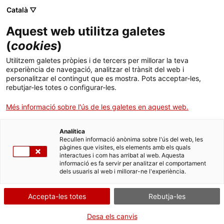
Menú
Cerc
. Obre en una nova finestra.
Català ▽
Aquest web utilitza galetes
ACCIÓ - Agència per al creixement de les empreses
ACCIÓ - Agència per al creixement de les empreses
(
cookies
)
Cercador
Inici
Utilitzem galetes pròpies i de tercers per millorar la teva
Subvencions per al finançament del
experiència de navegació, analitzar el trànsit del web i
Ajuts i serveis
Programa Emprèn Cat
personalitzar el contingut que es mostra. Pots acceptar-les,
rebutjar-les totes o configurar-les.
Països
Més informació sobre l'ús de les galetes en aquest web.
Serveis d'internacionalització
Serveis d'innovació
Sectors
Què necessites fer?
Analítica
Convocatòries d'ajuts obertes
Últimes notícies
Recullen informació anònima sobre l'ús del web, les
Activitats
pàgines que visites, els elements amb els quals
Consulta a continuació totes les opcions
interactues i com has arribat al web. Aquesta
Properes activitats
informació es fa servir per analitzar el comportament
vinculades a aquest tràmit. Selecciona la que
ACCIÓ
dels usuaris al web i millorar-ne l'experiència.
correspongui amb el teu cas i podràs
accedir a tota la informació i condicions de
. Obre en una nova finestra.
Contacte
Accepta-les totes
Rebutja-les
tramitació.
Idioma:
ca
Desa els canvis